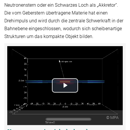
Neutronenstern oder ein Schwarzes Loch als „Akkretor“.
Die vom Geberstern übertragene Materie hat einen
Drehimpuls und wird durch die zentrale Schwerkraft in der
Bahnebene eingeschlossen, wodurch sich scheibenartige
Strukturen um das kompakte Objekt bilden.
Play
Video
© MPA