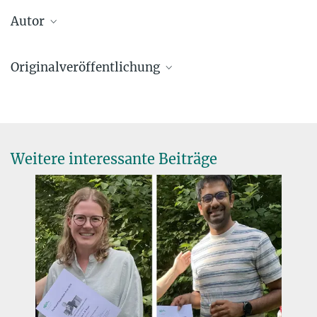
Autor
Bollimpalli, Deepika
Originalveröffentlichung
D A Bollimpalli, P C Fragile, W Kluźniak
Effect of geometrically thin discs on precessing, thick flows:
relevance to type-C QPOs
MNRAS, Volume 520, Issue 1, March 2023, Pages L79–L84
Weitere interessante Beiträge
Source
DOI