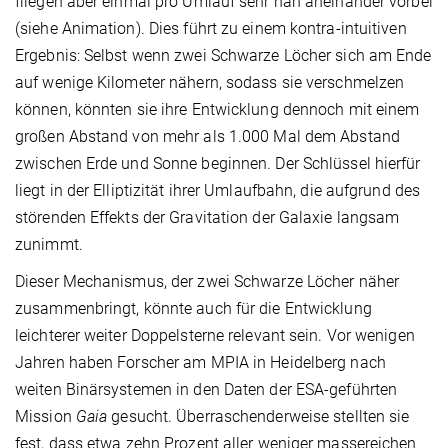
fliegen aber einmal pro Umlauf sehr nah aneinander vorbei
(siehe Animation). Dies führt zu einem kontra-intuitiven
Ergebnis: Selbst wenn zwei Schwarze Löcher sich am Ende
auf wenige Kilometer nähern, sodass sie verschmelzen
können, könnten sie ihre Entwicklung dennoch mit einem
großen Abstand von mehr als 1.000 Mal dem Abstand
zwischen Erde und Sonne beginnen. Der Schlüssel hierfür
liegt in der Elliptizität ihrer Umlaufbahn, die aufgrund des
störenden Effekts der Gravitation der Galaxie langsam
zunimmt.
Dieser Mechanismus, der zwei Schwarze Löcher näher
zusammenbringt, könnte auch für die Entwicklung
leichterer weiter Doppelsterne relevant sein. Vor wenigen
Jahren haben Forscher am MPIA in Heidelberg nach
weiten Binärsystemen in den Daten der ESA-geführten
Mission
Gaia
gesucht. Überraschenderweise stellten sie
fest, dass etwa zehn Prozent aller weniger massereichen