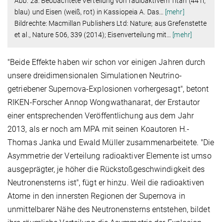
Abb. 2a: Beobachtete Verteilung von radioaktivem Titan (44Ti,
blau) und Eisen (weiß, rot) in Kassiopeia A. Das
…
[mehr]
Bildrechte: Macmillan Publishers Ltd: Nature; aus Grefenstette
et al., Nature 506, 339 (2014); Eisenverteilung mit
…
[mehr]
"Beide Effekte haben wir schon vor einigen Jahren durch
unsere dreidimensionalen Simulationen Neutrino-
getriebener Supernova-Explosionen vorhergesagt", betont
RIKEN-Forscher Annop Wongwathanarat, der Erstautor
einer entsprechenden Veröffentlichung aus dem Jahr
2013, als er noch am MPA mit seinen Koautoren H.-
Thomas Janka und Ewald Müller zusammenarbeitete. "Die
Asymmetrie der Verteilung radioaktiver Elemente ist umso
ausgeprägter, je höher die Rückstoßgeschwindigkeit des
Neutronensterns ist", fügt er hinzu. Weil die radioaktiven
Atome in den innersten Regionen der Supernova in
unmittelbarer Nähe des Neutronensterns entstehen, bildet