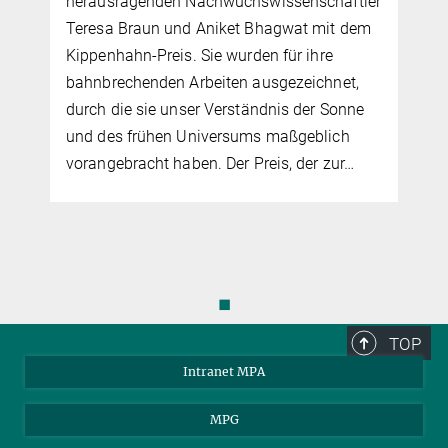
r
offenen Fragen der Physik. Ein indirekter
Hinweis auf ihre Teilchennatur lässt sich
daraus ableiten, wie stark sie auf kleinen
Skalen – beispielsweise in Zwerggalaxien
und noch kleineren Strukturen – gebündelt
ist. Die…
◼
TOP
Intranet MPA
MPG