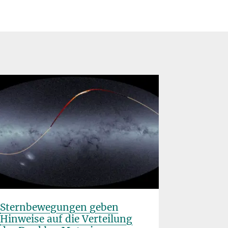
Sternbewegungen geben
IAU-Dok
Hinweise auf die Verteilung
MPA-Pos