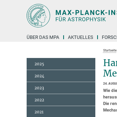
Hauptinhalt
ÜBER DAS MPA
AKTUELLES
FORS
Startseite
Ha
2025
Me
2024
24. AUG
2023
Wie di
heraus
2022
Die re
Mechan
2021