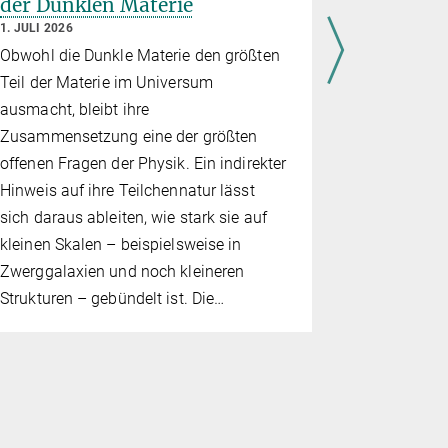
der Dunklen Materie
Cournoy
1. JULI 2026
25. JUNI 202
Obwohl die Dunkle Materie den größten
Die IAU hat 
Teil der Materie im Universum
jährlichen
ausmacht, bleibt ihre
gegeben. Un
Zusammensetzung eine der größten
Postdoktor
offenen Fragen der Physik. Ein indirekter
Cloutier, di
Hinweis auf ihre Teilchennatur lässt
Thema „Dy
sich daraus ableiten, wie stark sie auf
massereich
kleinen Skalen – beispielsweise in
massereich
Zwerggalaxien und noch kleineren
ausgezeich
Strukturen – gebündelt ist. Die…