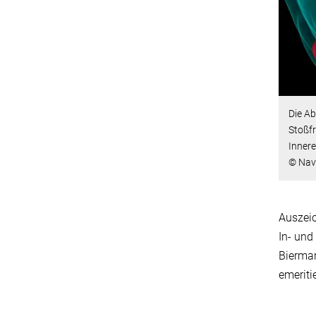
Die Ab
Stoßfr
Innere
© Nav
Auszeic
In- und
Bierman
emeriti