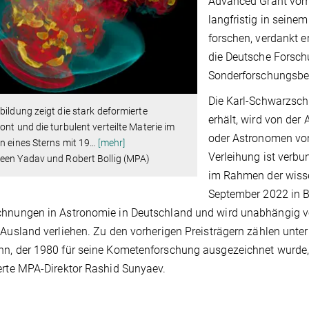
Advanced Grant vom 
langfristig in sein
forschen, verdankt e
die Deutsche Forsc
Sonderforschungsbe
Die Karl-Schwarzsch
bildung zeigt die stark deformierte
erhält, wird von de
ont und die turbulent verteilte Materie im
oder Astronomen von
n eines Sterns mit 19
…
[mehr]
Verleihung ist verbu
een Yadav und Robert Bollig (MPA)
im Rahmen der wisse
September 2022 in Br
hnungen in Astronomie in Deutschland und wird unabhängig vo
 Ausland verliehen. Zu den vorherigen Preisträgern zählen un
n, der 1980 für seine Kometenforschung ausgezeichnet wurde
erte MPA-Direktor Rashid Sunyaev.