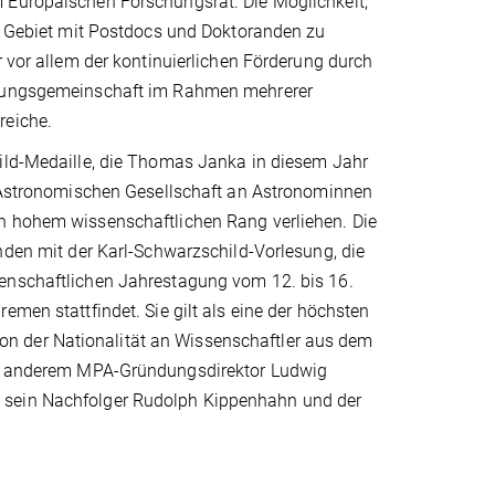
Europäischen Forschungsrat. Die Möglichkeit,
em Gebiet mit Postdocs und Doktoranden zu
r vor allem der kontinuierlichen Förderung durch
hungsgemeinschaft im Rahmen mehrerer
reiche.
ild-Medaille, die Thomas Janka in diesem Jahr
r Astronomischen Gesellschaft an Astronominnen
 hohem wissenschaftlichen Rang verliehen. Die
nden mit der Karl-Schwarzschild-Vorlesung, die
nschaftlichen Jahrestagung vom 12. bis 16.
emen stattfindet. Sie gilt als eine der höchsten
n der Nationalität an Wissenschaftler aus dem
ter anderem MPA-Gründungsdirektor Ludwig
, sein Nachfolger Rudolph Kippenhahn und der