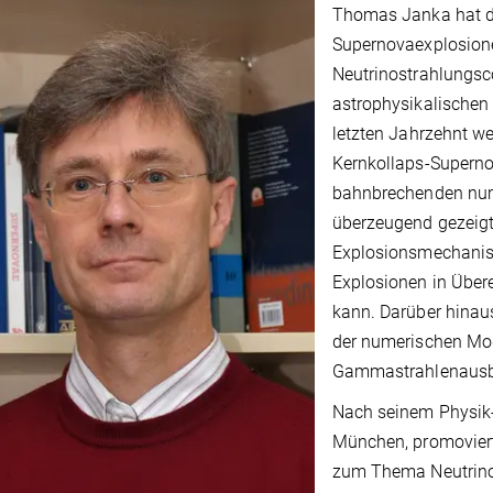
Thomas Janka hat da
Supernovaexplosion
Neutrinostrahlungsc
astrophysikalischen
letzten Jahrzehnt w
Kernkollaps-Superno
bahnbrechenden num
überzeugend gezeigt
Explosionsmechanis
Explosionen in Übe
kann. Darüber hinaus
der numerischen Mo
Gammastrahlenausbr
Nach seinem Physik-
München, promovier
zum Thema Neutrino