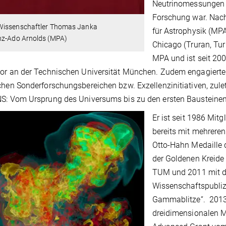
Neutrinomessungen b
Forschung war. Nach
issenschaftler Thomas Janka
für Astrophysik (MP
nz-Ado Arnolds (MPA)
Chicago (Truran, Tur
MPA und ist seit 200
or an der Technischen Universität München. Zudem engagierte er 
chen Sonderforschungsbereichen bzw. Exzellenzinitiativen, zuletz
S: Vom Ursprung des Universums bis zu den ersten Bausteinen
Er ist seit 1986 Mit
bereits mit mehreren
Otto-Hahn Medaille 
der Goldenen Kreide 
TUM und 2011 mit d
Wissenschaftspubliz
Gammablitze“. 2013 e
dreidimensionalen M