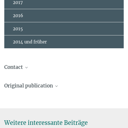
2017
2016
2015
2014 und früher
Contact
Farmer, Robert
Original publication
de Mink, Selma E.
R. Farmer, E. Laplace, S. E. de Mink, S Justham
Geschäftsführender Direktor
2041
The cosmic carbon footprint of massive stars stripped in
sedemink@...
binary systems
Weitere interessante Beiträge