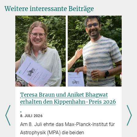
Source
DOI
Weitere interessante Beiträge
2.
Mereghetti, S. et al.
INTEGRAL Discovery of a Burst with Associated Radio
Emission from the Magnetar SGR 1935+2154
ApJL, 898, L29 (2020)
Source
DOI
3.
Y. Yuan, A. M. Beloborodov, A. Y. Chen, Y. Levin
Plasmoid ejection by Alfvén waves and the fast radio bursts
from SGR 1935+2154
ApJL, in press
Source
Teresa Braun und Aniket Bhagwat
4.
Y. Levin, A. M. Beloborodov, A. Bransgrove
erhalten den Kippenhahn-Preis 2026
Precessing Flaring Magnetar as a Source of Repeating FRB
180916.J0158+65
8. JULI 2026
ApJL, 895, L30 (2020)
Am 8. Juli ehrte das Max-Planck-Institut für
Source
DOI
Astrophysik (MPA) die beiden