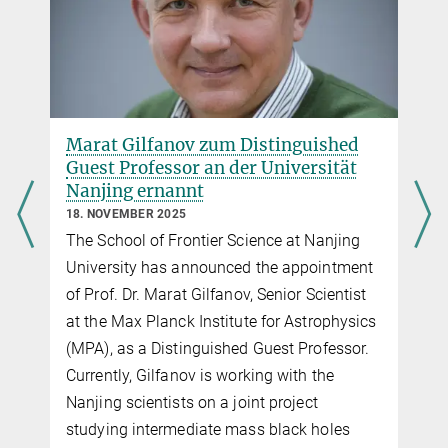
seinen acht Abteilungen alle zwei Jahre je eine Zeldovich-Medaille
an junge Forschende unter 36 Jahren. Der Preis soll exzellente
Forschung und Leistungen anerkennen.
mehr
Marat Gilfanov zum Distinguished
Guest Professor an der Universität
Nanjing ernannt
18. NOVEMBER 2025
The School of Frontier Science at Nanjing
University has announced the appointment
u
of Prof. Dr. Marat Gilfanov, Senior Scientist
at the Max Planck Institute for Astrophysics
(MPA), as a Distinguished Guest Professor.
Currently, Gilfanov is working with the
Nanjing scientists on a joint project
studying intermediate mass black holes