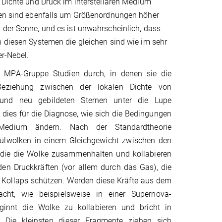
 Dichte und Druck im interstellaren Medium
ien sind ebenfalls um Größenordnungen höher
 der Sonne, und es ist unwahrscheinlich, dass
n diesen Systemen die gleichen sind wie im sehr
er-Nebel.
ne MPA-Gruppe Studien durch, in denen sie die
Beziehung zwischen der lokalen Dichte von
und neu gebildeten Sternen unter die Lupe
 dies für die Diagnose, wie sich die Bedingungen
n Medium ändern. Nach der Standardtheorie
külwolken in einem Gleichgewicht zwischen den
, die die Wolke zusammenhalten und kollabieren
den Druckkräften (vor allem durch das Gas), die
 Kollaps schützen. Werden diese Kräfte aus dem
acht, wie beispielsweise in einer Supernova-
ginnt die Wolke zu kollabieren und bricht in
. Die kleinsten dieser Fragmente ziehen sich