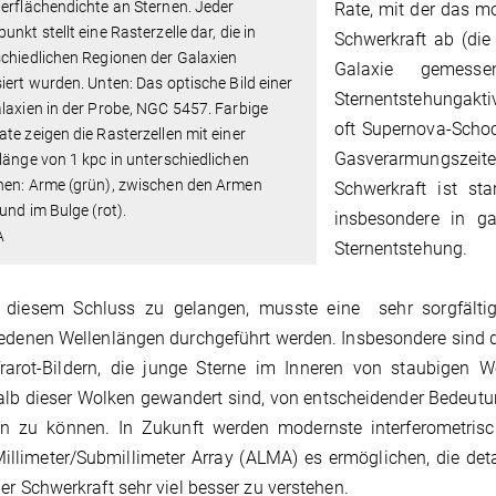
erflächendichte an Sternen. Jeder
Rate, mit der das m
unkt stellt eine Rasterzelle dar, die in
Schwerkraft ab (die
chiedlichen Regionen der Galaxien
Galaxie gemes
iert wurden. Unten: Das optische Bild einer
Sternentstehungakti
laxien in der Probe, NGC 5457. Farbige
oft Supernova-Schoc
te zeigen die Rasterzellen mit einer
Gasverarmungszei
länge von 1 kpc in unterschiedlichen
nen: Arme (grün), zwischen den Armen
Schwerkraft ist sta
 und im Bulge (rot).
insbesondere in ga
A
Sternentstehung.
diesem Schluss zu gelangen, musste eine sehr sorgfältige
edenen Wellenlängen durchgeführt werden. Insbesondere sind 
frarot-Bildern, die junge Sterne im Inneren von staubigen W
lb dieser Wolken gewandert sind, von entscheidender Bedeut
eln zu können. In Zukunft werden modernste interferometri
illimeter/Submillimeter Array (ALMA) es ermöglichen, die deta
er Schwerkraft sehr viel besser zu verstehen.