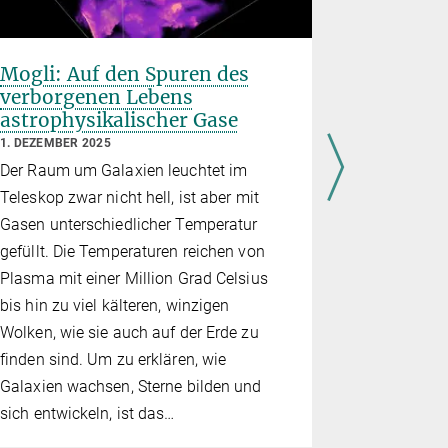
Mogli: Auf den Spuren des
Nuklear
verborgenen Lebens
steiger
astrophysikalischer Gase
Schwarz
Masse
1. DEZEMBER 2025
1. OKTOBER 
Der Raum um Galaxien leuchtet im
Schwarze L
Teleskop zwar nicht hell, ist aber mit
zwischen de
Gasen unterschiedlicher Temperatur
supermasse
gefüllt. Die Temperaturen reichen von
gehören zu 
Plasma mit einer Million Grad Celsius
im Univers
bis hin zu viel kälteren, winzigen
dass diese
Wolken, wie sie auch auf der Erde zu
Masse in v
finden sind. Um zu erklären, wie
vorkommen.
Galaxien wachsen, Sterne bilden und
hochauflös
sich entwickeln, ist das…
Supercompu