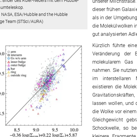
1:
Bilder des Adler-Nebels mit dem Hubble-
unserer Milchstraße.
aumteleskop.
dieser frühen Galax
t: NASA, ESA/Hubble and the Hubble
als in der Umgebung
age Team (STScI/AURA)
die Molekülwolken i
gut analysierten Adl
Kürzlich führte ei
Veränderung der 
molekularem Gas 
nahmen. Sie nutzten
im interstellare
existieren die Mole
Gravitationskräften
lassen wollen, und 
die Wolke vor einem
Gleichgewicht gebr
Schockwelle, so be
kleinere Fragmente