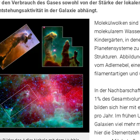
r den Verbrauch des Gases sowohl von der Stärke der lokalen
tstehungsaktivität in der Galaxie abhängt.
Molekülwolken sind 
molekularem Wasserst
Kindergärten, in den
Planetensysteme zu
Strukturen. Abbildun
vom Adlernebel, ein
filamentartigen und
In der Nachbarschaf
1% des Gesamtvolume
bilden sich hier mi
pro Jahr. Im frühen 
Galaxien viel mehr 
hier die Sternentste