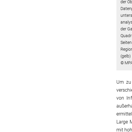
der Ob
Datenp
unters
analys
der Ga
Quadra
Seiten
Regio
(gelb)
© MP
Um zu 
verschi
von In
außerha
ermitt
Large M
mit hoh