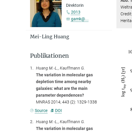
Abb. 
Direktorin
Weltr
2013
Credi
gamk@...
Herit
Mei-Ling Huang
Publikationen
1.
Huang M.-L., Kauffmann G.
The variation in molecular gas
depletion time among nearby
galaxies: what are the main
parameter dependences?
MNRAS 2014; 443 (2): 1329-1338
Source
DOI
2.
Huang M.-L., Kauffmann G.
The variation in molecular gas