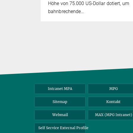
Höhe von 75.000 US-Dollar dotiert, um
bahnbrechende…
Intranet MPA
MPG
Sitemap
Kontakt
Webmail
MAX (MPG Intranet)
Self Service External Profile