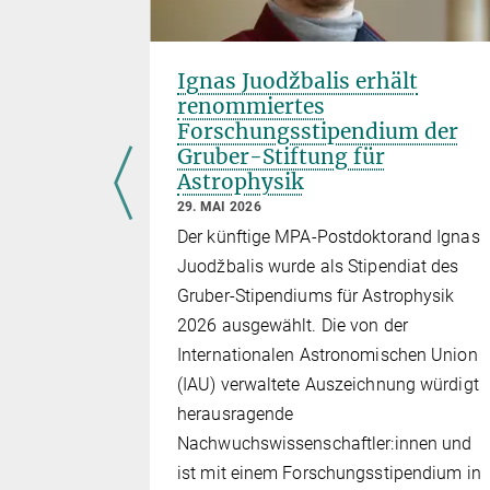
Ignas Juodžbalis erhält
und ihr
renommiertes
Forschungsstipendium der
Gruber-Stiftung für
Astrophysik
isten
29. MAI 2026
r.
Der künftige MPA-Postdoktorand Ignas
jedoch
Juodžbalis wurde als Stipendiat des
as
Gruber-Stipendiums für Astrophysik
 und wie
2026 ausgewählt. Die von der
rändern,
Internationalen Astronomischen Union
mutzung“
(IAU) verwaltete Auszeichnung würdigt
sind als
herausragende
Astrophysik-
Nachwuchswissenschaftler:innen und
haft einer…
ist mit einem Forschungsstipendium in