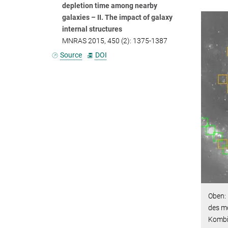
depletion time among nearby
galaxies – II. The impact of galaxy
internal structures
MNRAS 2015, 450 (2): 1375-1387
Source
DOI
Oben: 
des m
Kombi