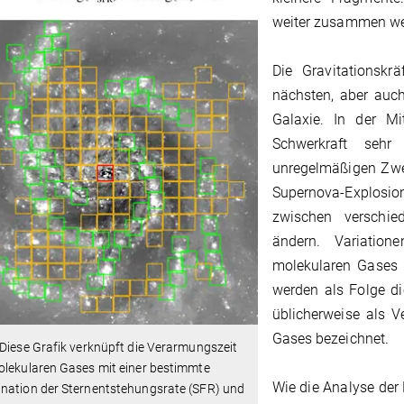
weiter zusammen we
Die Gravitationskrä
nächsten, aber auch
Galaxie. In der Mit
Schwerkraft seh
unregelmäßigen Zwer
Supernova-Explosi
zwischen verschie
ändern. Variatio
molekularen Gases 
werden als Folge di
üblicherweise als V
Gases bezeichnet.
Diese Grafik verknüpft die Verarmungszeit
olekularen Gases mit einer bestimmte
Wie die Analyse der
nation der Sternentstehungsrate (SFR) und