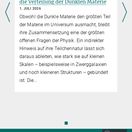
die Verteilung der Dunklen Materie
K
1. JULI 2026
23
Obwohl die Dunkle Materie den größten Teil
De
der Materie im Universum ausmacht, bleibt
he
ihre Zusammensetzung eine der größten
Pl
offenen Fragen der Physik. Ein indirekter
Ad
Hinweis auf ihre Teilchennatur lässt sich
ih
daraus ableiten, wie stark sie auf kleinen
Ei
Skalen – beispielsweise in Zwerggalaxien
Ra
und noch kleineren Strukturen – gebündelt
Ph
ist. Die…
ko
◼