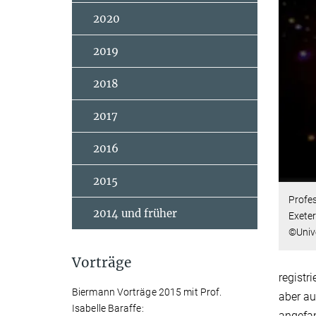
2020
2019
2018
2017
2016
2015
Profes
2014 und früher
Exete
©Unive
Vorträge
registr
Biermann Vorträge 2015 mit Prof.
aber au
Isabelle Baraffe:
angefan