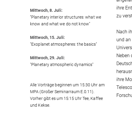
ihre En
Mittwoch, 8. Juli:
zu vers
“Planetary interior structures: what we
know and what we do not know"
Nach ih
Mittwoch, 15. Juli:
und an 
"Exoplanet atmospheres: the basics"
Univers
Neben d
Mittwoch, 29. Juli:
Deutsch
"Planetary atmospheric dynamics"
herausr
ihre Mo
Alle Vorträge beginnen um 15:30 Uhr am
Telesco
MPA (Großer Seminarraum E.0.11).
Forsch
Vorher gibt es um 15:15 Uhr Tee, Kaffee
und Kekse.