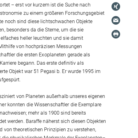
rtet – erst vor kurzem ist die Suche nach
Astronomie zu einem größeren Forschungsgebiet
e noch sind diese lichtschwachen Objekte
n, besonders da die Sterne, um die sie
elfaches heller leuchten und sie damit
 Mithilfe von hochpräzisen Messungen
aftler die ersten Exoplaneten gerade als
 Karriere begann. Das erste definitiv als
erte Objekt war 51 Pegasi b. Er wurde 1995 im
ufgespürt.
fasziniert von Planeten außerhalb unseres eigenen
er konnten die Wissenschaftler die Exemplare
t nachweisen; mehr als 1900 sind bereits
ldet werden. Baraffe näherst sich diesen Objekten
d von theoretischen Prinzipien zu verstehen,
ür die physikalischen Merkmale der Exoplaneten–