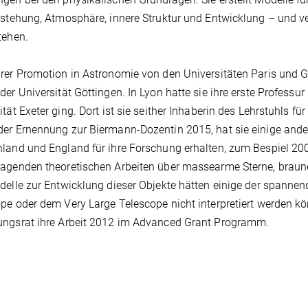
tstehung, Atmosphäre, innere Struktur und Entwicklung – und v
tehen.
rer Promotion in Astronomie von den Universitäten Paris und 
der Universität Göttingen. In Lyon hatte sie ihre erste Professu
ität Exeter ging. Dort ist sie seither Inhaberin des Lehrstuhls f
er Ernennung zur Biermann-Dozentin 2015, hat sie einige ande
land und England für ihre Forschung erhalten, zum Bespiel 20
agenden theoretischen Arbeiten über massearme Sterne, braun
delle zur Entwicklung dieser Objekte hätten einige der span
pe oder dem Very Large Telescope nicht interpretiert werden k
ungsrat ihre Arbeit 2012 im Advanced Grant Programm.