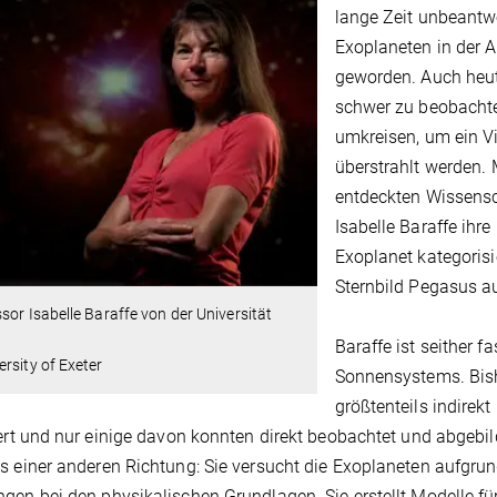
lange Zeit unbeantwo
Exoplaneten in der 
geworden. Auch heut
schwer zu beobachte
umkreisen, um ein Vi
überstrahlt werden.
entdeckten Wissensch
Isabelle Baraffe ihre
Exoplanet kategorisi
Sternbild Pegasus a
sor Isabelle Baraffe von der Universität
r
Baraffe ist seither 
rsity of Exeter
Sonnensystems. Bish
größtenteils indirek
iert und nur einige davon konnten direkt beobachtet und abgebi
s einer anderen Richtung: Sie versucht die Exoplaneten aufgrun
gen bei den physikalischen Grundlagen. Sie erstellt Modelle f