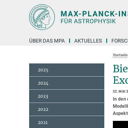
Hauptinhalt
ÜBER DAS MPA
AKTUELLES
FORS
Startseite
Bi
2025
Ex
2024
22. MAI 
2023
In den 
Modell
2022
Aspekt
2021