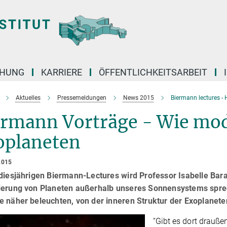
CHUNG
KARRIERE
ÖFFENTLICHKEITSARBEIT
Aktuelles
Pressemeldungen
News 2015
Biermann lectures - 
ermann Vorträge - Wie mod
oplaneten
2015
diesjährigen Biermann-Lectures wird Professor Isabelle Baraf
ierung von Planeten außerhalb unseres Sonnensystems sprech
e näher beleuchten, von der inneren Struktur der Exoplanete
“Gibt es dort drauße