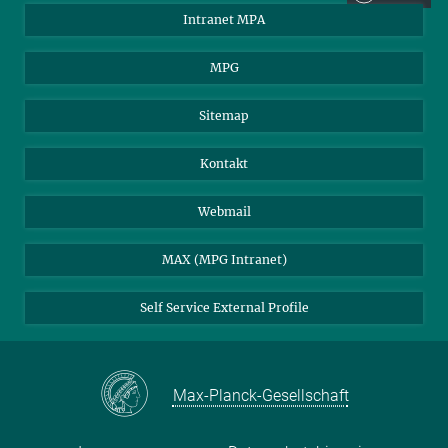
Intranet MPA
16. Marcel Grossmann Tagung
(auf Englisch)
MPG
mehr
Sitemap
Kontakt
Webmail
MAX (MPG Intranet)
Self Service External Profile
Max-Planck-Gesellschaft