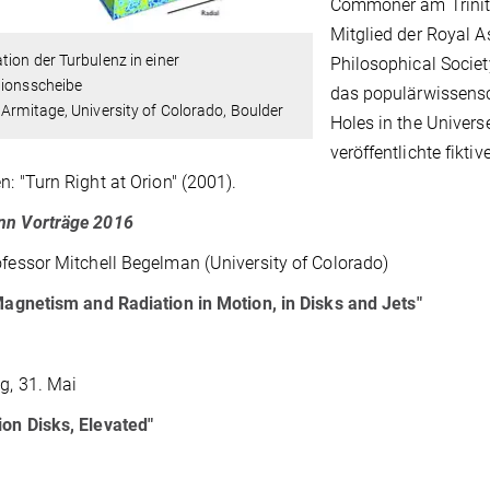
Commoner am Trinity
Mitglied der Royal 
tion der Turbulenz in einer
Philosophical Socie
tionsscheibe
das populärwissensch
 Armitage, University of Colorado, Boulder
Holes in the Univers
veröffentlichte fikt
en: "Turn Right at Orion" (2001).
nn Vorträge 2016
ofessor Mitchell Begelman (University of Colorado)
Magnetism and Radiation in Motion, in Disks and Jets"
g, 31. Mai
ion Disks, Elevated"