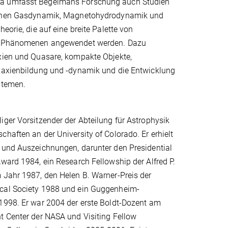
 umfasst Begelmans Forschung auch Studien
schen Gasdynamik, Magnetohydrodynamik und
eorie, die auf eine breite Palette von
n Phänomenen angewendet werden. Dazu
xien und Quasare, kompakte Objekte,
laxienbildung und -dynamik und die Entwicklung
stemen.
ger Vorsitzender der Abteilung für Astrophysik
haften an der University of Colorado. Er erhielt
 und Auszeichnungen, darunter den Presidential
ward 1984, ein Research Fellowship der Alfred P.
 Jahr 1987, den Helen B. Warner-Preis der
cal Society 1988 und ein Guggenheim-
1998. Er war 2004 der erste Boldt-Dozent am
t Center der NASA und Visiting Fellow