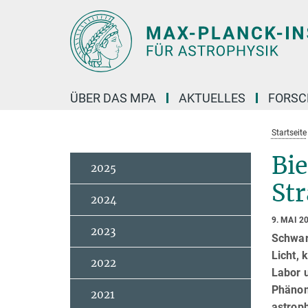
Hauptinhalt
ÜBER DAS MPA
AKTUELLES
FORS
Startseite
Bi
2025
Str
2024
9. MAI 2
2023
Schwarz
Licht,
2022
Labor 
Phänom
2021
astrop