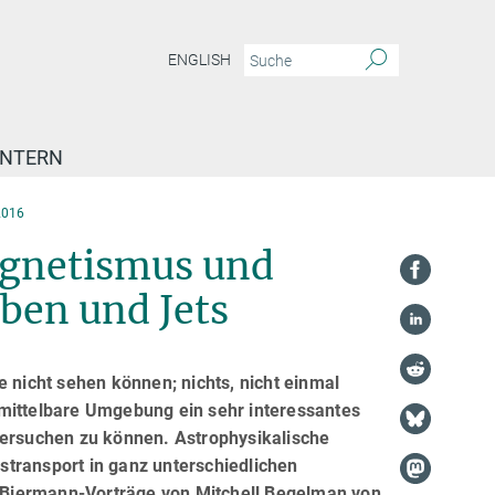
ENGLISH
INTERN
2016
gnetismus und
ben und Jets
e nicht sehen können; nichts, nicht einmal
nmittelbare Umgebung ein sehr interessantes
tersuchen zu können. Astrophysikalische
ransport in ganz unterschiedlichen
 Biermann-Vorträge von Mitchell Begelman von