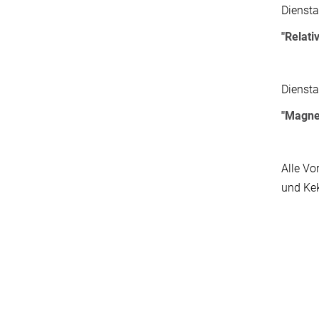
Diensta
"Relati
Diensta
"Magnet
Alle Vo
und Ke