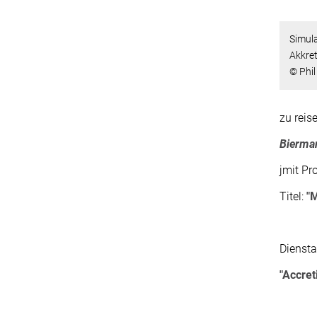
Simula
Akkre
© Phil
zu reis
Bierma
jmit Pr
Titel:
"
Diensta
"Accret