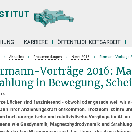
CHUNG
KARRIERE
ÖFFENTLICHKEITSARBEIT
Aktuelles
Pressemeldungen
News 2016
Biermann Vorträge 
ermann-Vorträge 2016: Ma
ahlung in Bewegung, Schei
016
e Löcher sind faszinierend - obwohl oder gerade weil wir si
 kann ihrer Anziehungskraft entkommen. Trotzdem ist ihre u
um hoch energetische und relativistische Vorgänge im All un
ene wie Gasdynamik, Magnetohydrodynamik und Strahlungst
hysikalischen Phänomenen sind das Thema der diesjährigen