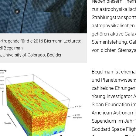
Neben diesem Thema
zur astrophysikali
Strahlungstransportth
astrophysikalische
gehören aktive Gala
rtragende für die 2016 Biermann Lectures:
Sternentstehung, Ga
ell Begelman
von dichten Sternsy
, University of Colorado, Boulder
Begelman ist ehemali
und Planetenwissensc
zahlreiche Ehrungen
Young Investigator A
Sloan Foundation im
American Astronomi
Stipendium im Jahr 
Goddard Space Fligh