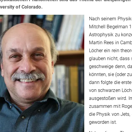
versity of Colorado.
Nach seinem Physik-
Mitchell Begelman 19
Astrophysik zu konze
Martin Rees in Cam
Löcher ein rein the
glauben nicht, dass 
geschweige denn, da
könnten, sie (oder 
dann folgte die erst
von schwarzen Löche
ausgestoßen wird. I
zusammen mit Roger 
die Physik von Jets,
geworden ist.