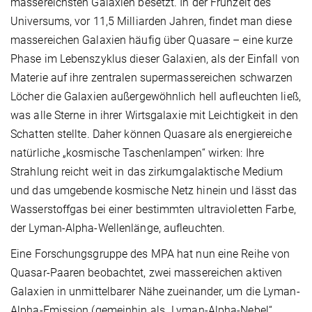
massereichsten Galaxien besetzt. In der Frühzeit des
Universums, vor 11,5 Milliarden Jahren, findet man diese
massereichen Galaxien häufig über Quasare – eine kurze
Phase im Lebenszyklus dieser Galaxien, als der Einfall von
Materie auf ihre zentralen supermassereichen schwarzen
Löcher die Galaxien außergewöhnlich hell aufleuchten ließ,
was alle Sterne in ihrer Wirtsgalaxie mit Leichtigkeit in den
Schatten stellte. Daher können Quasare als energiereiche
natürliche „kosmische Taschenlampen“ wirken: Ihre
Strahlung reicht weit in das zirkumgalaktische Medium
und das umgebende kosmische Netz hinein und lässt das
Wasserstoffgas bei einer bestimmten ultravioletten Farbe,
der Lyman-Alpha-Wellenlänge, aufleuchten.
Eine Forschungsgruppe des MPA hat nun eine Reihe von
Quasar-Paaren beobachtet, zwei massereichen aktiven
Galaxien in unmittelbarer Nähe zueinander, um die Lyman-
Alpha-Emission (gemeinhin als „Lyman-Alpha-Nebel“