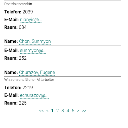
Postdoktorand/in
2039
nianyic@...
084
Chon, Sunmyon
sunmyon@...
252
Churazov, Eugene
Wissenschaftlicher Mitarbeiter
2219
echurazov@...
225
<<
<
1
2
3
4
5
>
>>