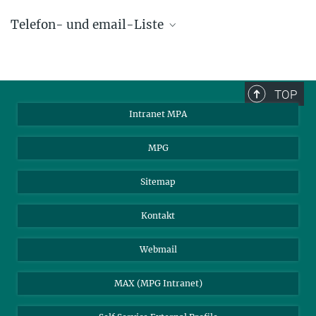
Telefon- und email-Liste
phone +49 89 30000 - xxxx
Max-Planck-Institut für Astrophysik
TOP
Karl-Schwarzschild-Str. 1
Intranet MPA
85748 Garching, Germany
MPA Alumni
MPG
Sitemap
Kontakt
Webmail
MAX (MPG Intranet)