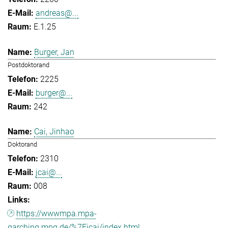
andreas@...
E.1.25
Burger, Jan
Postdoktorand
2225
burger@...
242
Cai, Jinhao
Doktorand
2310
jcai@...
008
https://wwwmpa.mpa-
garching.mpg.de/%7Eicai/index.html