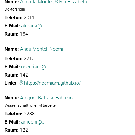
Almada Monter, Silvia Elizabeth
Doktorandin
2011
almada@...
184
Anau Montel, Noemi
2215
noemiam@...
142
https://noemiam.github.io/
Arrigoni Battaia, Fabrizio
Wissenschaftlicher Mitarbeiter
2288
arrigoni@...
122