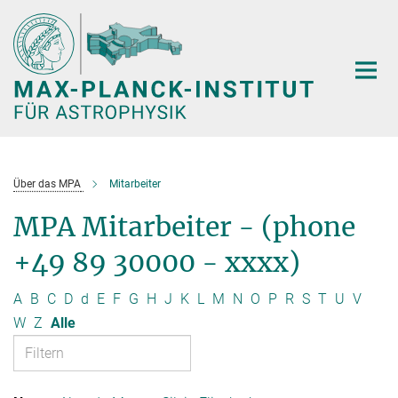
Hauptinhalt
Über das MPA
Mitarbeiter
MPA Mitarbeiter - (phone
+49 89 30000 - xxxx)
A
B
C
D
d
E
F
G
H
J
K
L
M
N
O
P
R
S
T
U
V
W
Z
Alle