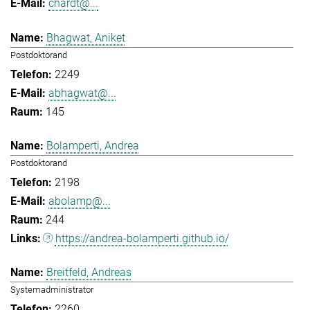
chardt@...
Bhagwat, Aniket
Postdoktorand
2249
abhagwat@...
145
Bolamperti, Andrea
Postdoktorand
2198
abolamp@...
244
https://andrea-bolamperti.github.io/
Breitfeld, Andreas
Systemadministrator
2260