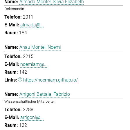
Almada Monter, Silvia Elizabeth
Doktorandin
2011
almada@...
184
Anau Montel, Noemi
2215
noemiam@...
142
https://noemiam.github.io/
Arrigoni Battaia, Fabrizio
Wissenschaftlicher Mitarbeiter
2288
arrigoni@...
122