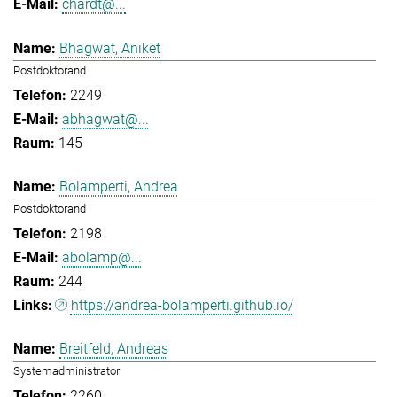
chardt@...
Bhagwat, Aniket
Postdoktorand
2249
abhagwat@...
145
Bolamperti, Andrea
Postdoktorand
2198
abolamp@...
244
https://andrea-bolamperti.github.io/
Breitfeld, Andreas
Systemadministrator
2260