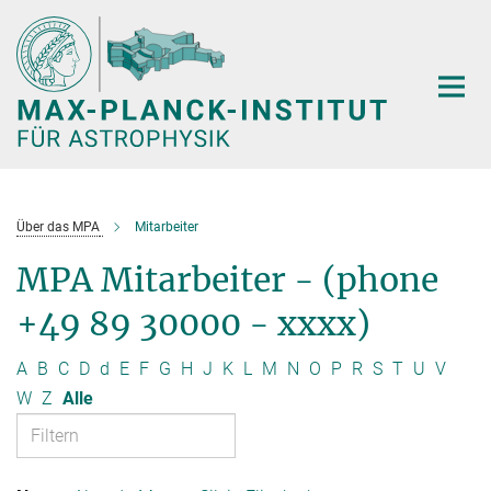
Hauptinhalt
Über das MPA
Mitarbeiter
MPA Mitarbeiter - (phone
+49 89 30000 - xxxx)
A
B
C
D
d
E
F
G
H
J
K
L
M
N
O
P
R
S
T
U
V
W
Z
Alle