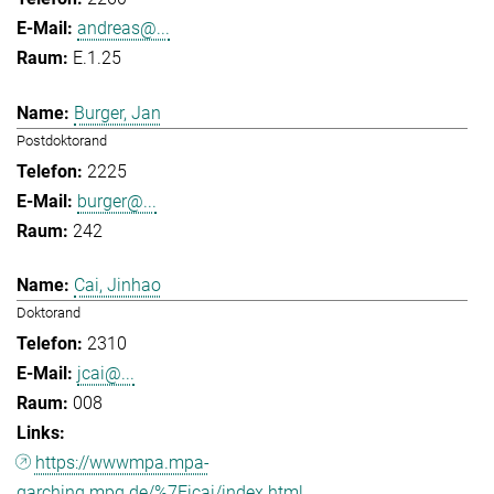
andreas@...
E.1.25
Burger, Jan
Postdoktorand
2225
burger@...
242
Cai, Jinhao
Doktorand
2310
jcai@...
008
https://wwwmpa.mpa-
garching.mpg.de/%7Eicai/index.html