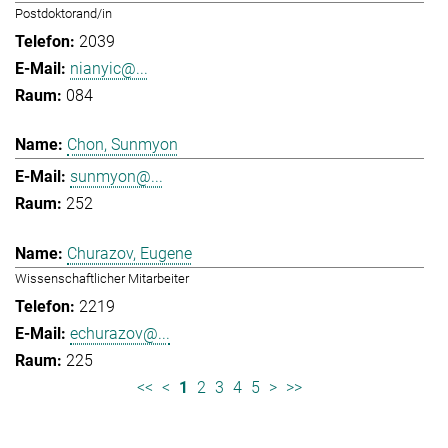
Postdoktorand/in
2039
nianyic@...
084
Chon, Sunmyon
sunmyon@...
252
Churazov, Eugene
Wissenschaftlicher Mitarbeiter
2219
echurazov@...
225
<<
<
1
2
3
4
5
>
>>