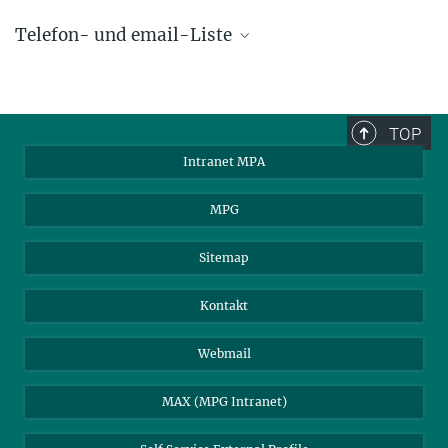
Telefon- und email-Liste
phone +49 89 30000 - xxxx
Max-Planck-Institut für Astrophysik
TOP
Karl-Schwarzschild-Str. 1
Intranet MPA
85748 Garching, Germany
MPA Alumni
MPG
Sitemap
Kontakt
Webmail
MAX (MPG Intranet)