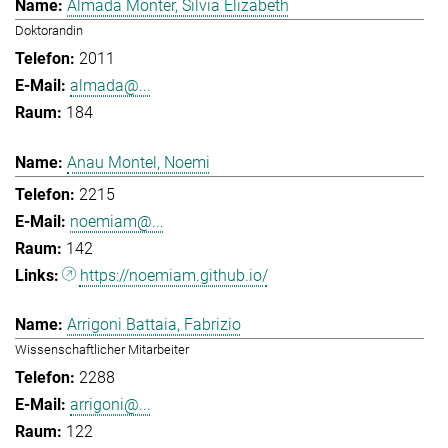
Almada Monter, Silvia Elizabeth
Doktorandin
2011
almada@...
184
Anau Montel, Noemi
2215
noemiam@...
142
https://noemiam.github.io/
Arrigoni Battaia, Fabrizio
Wissenschaftlicher Mitarbeiter
2288
arrigoni@...
122