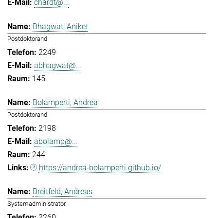
chardt@...
Bhagwat, Aniket
Postdoktorand
2249
abhagwat@...
145
Bolamperti, Andrea
Postdoktorand
2198
abolamp@...
244
https://andrea-bolamperti.github.io/
Breitfeld, Andreas
Systemadministrator
2260