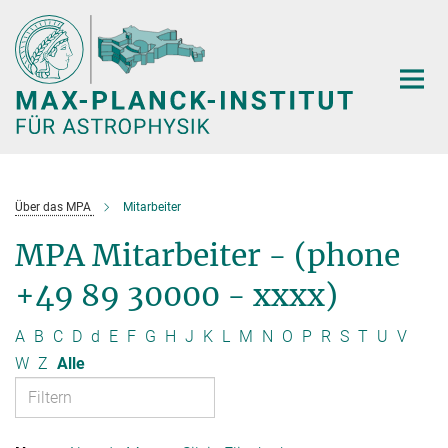
Hauptinhalt
Über das MPA
Mitarbeiter
MPA Mitarbeiter - (phone
+49 89 30000 - xxxx)
A
B
C
D
d
E
F
G
H
J
K
L
M
N
O
P
R
S
T
U
V
W
Z
Alle