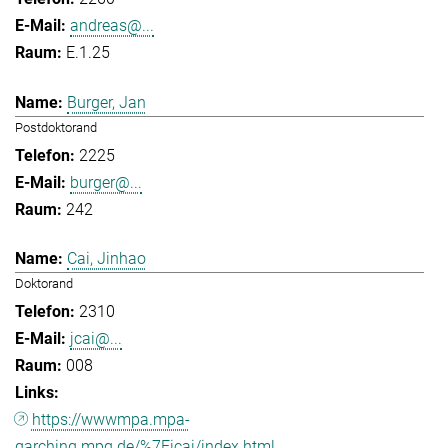
andreas@...
E.1.25
Burger, Jan
Postdoktorand
2225
burger@...
242
Cai, Jinhao
Doktorand
2310
jcai@...
008
https://wwwmpa.mpa-
garching.mpg.de/%7Eicai/index.html