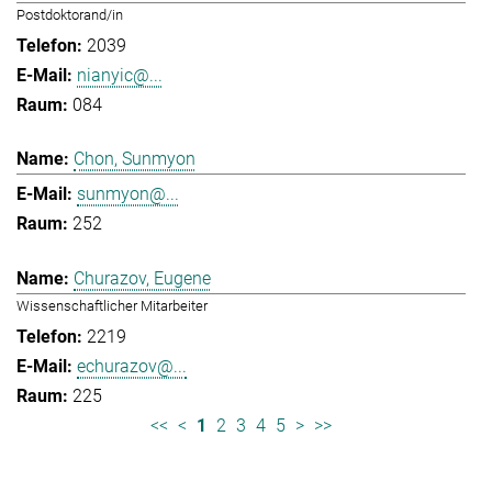
Postdoktorand/in
2039
nianyic@...
084
Chon, Sunmyon
sunmyon@...
252
Churazov, Eugene
Wissenschaftlicher Mitarbeiter
2219
echurazov@...
225
<<
<
1
2
3
4
5
>
>>