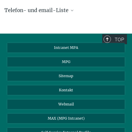
Telefon- und email-Liste
phone +49 89 30000 - xxxx
Max-Planck-Institut für Astrophysik
TOP
Karl-Schwarzschild-Str. 1
Intranet MPA
85748 Garching, Germany
MPA Alumni
MPG
Sitemap
Kontakt
Webmail
MAX (MPG Intranet)