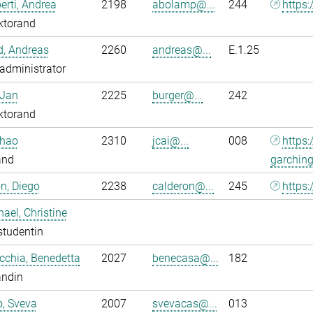
rti, Andrea
2198
abolamp@...
244
https:
ktorand
ld, Andreas
2260
andreas@...
E.1.25
administrator
 Jan
2225
burger@...
242
ktorand
nhao
2310
jcai@...
008
https
and
garchin
n, Diego
2238
calderon@...
245
https:
ael, Christine
studentin
chia, Benedetta
2027
benecasa@...
182
andin
o, Sveva
2007
svevacas@...
013