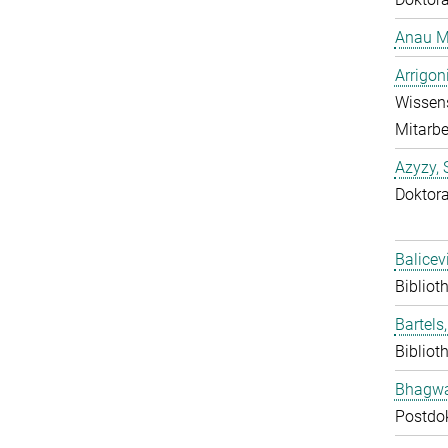
Anau M
Arrigon
Wissens
Mitarbe
Azyzy, 
Doktor
Balicev
Bibliot
Bartels,
Bibliot
Bhagwat
Postdo