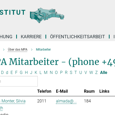
CHUNG
KARRIERE
ÖFFENTLICHKEITSARBEIT
Über das MPA
Mitarbeiter
A Mitarbeiter - (phone +4
D
d
E
F
G
H
J
K
L
M
N
O
P
R
S
T
U
V
W
Z
Alle
Telefon
E-Mail
Raum
Links
Monter, Silvia
2011
almada@...
184
th
andin