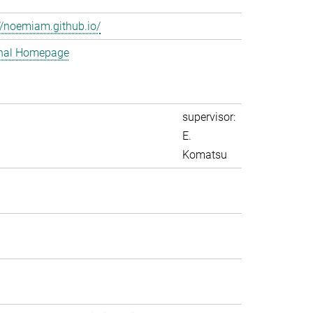
//noemiam.github.io/
nal Homepage
supervisor:
E.
Komatsu