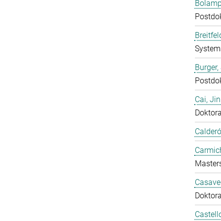
Bolampe
Postdo
Breitfe
System
Burger,
Postdo
Cai, Ji
Doktor
Calderó
Carmich
Master
Casavec
Doktor
Castell