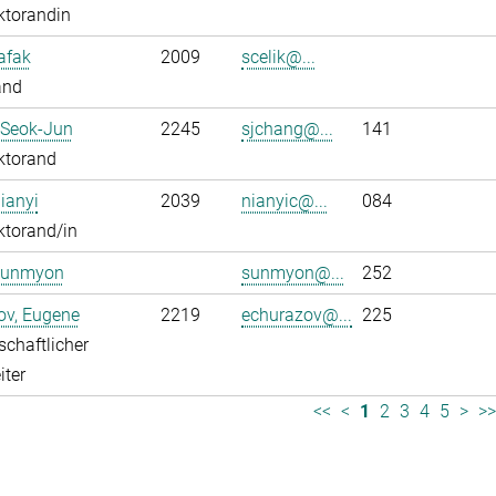
ktorandin
Safak
2009
scelik@...
and
 Seok-Jun
2245
sjchang@...
141
ktorand
ianyi
2039
nianyic@...
084
ktorand/in
Sunmyon
sunmyon@...
252
ov, Eugene
2219
echurazov@...
225
chaftlicher
iter
<<
<
1
2
3
4
5
>
>