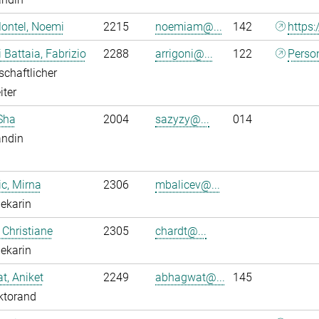
ontel, Noemi
2215
noemiam@...
142
https:
i Battaia, Fabrizio
2288
arrigoni@...
122
Perso
chaftlicher
iter
Sha
2004
sazyzy@...
014
andin
ic, Mirna
2306
mbalicev@...
hekarin
 Christiane
2305
chardt@...
hekarin
, Aniket
2249
abhagwat@...
145
ktorand