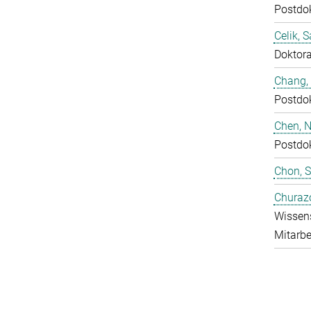
Postdo
Celik, 
Doktor
Chang,
Postdo
Chen, N
Postdo
Chon, 
Churaz
Wissens
Mitarbe