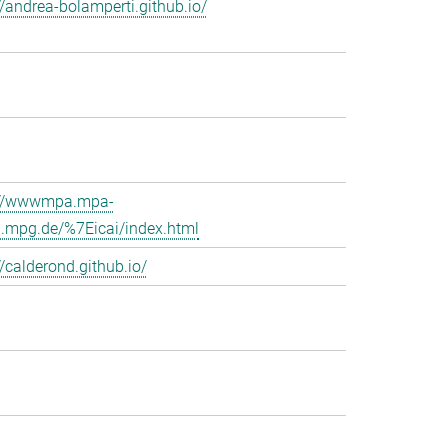
//andrea-bolamperti.github.io/
://wwwmpa.mpa-
g.mpg.de/%7Eicai/index.html
//calderond.github.io/