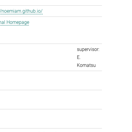
//noemiam.github.io/
nal Homepage
supervisor:
E.
Komatsu