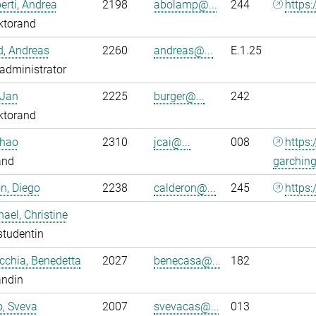
rti, Andrea
2198
abolamp@...
244
https:
ktorand
ld, Andreas
2260
andreas@...
E.1.25
administrator
 Jan
2225
burger@...
242
ktorand
nhao
2310
jcai@...
008
https
and
garchin
n, Diego
2238
calderon@...
245
https:
ael, Christine
studentin
chia, Benedetta
2027
benecasa@...
182
andin
o, Sveva
2007
svevacas@...
013