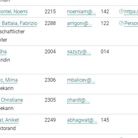
ontel, Noemi
2215
noemiam@...
142
https:
i Battaia, Fabrizio
2288
arrigoni@...
122
Perso
chaftlicher
iter
Sha
2004
sazyzy@...
014
andin
ic, Mirna
2306
mbalicev@...
hekarin
 Christiane
2305
chardt@...
hekarin
, Aniket
2249
abhagwat@...
145
ktorand