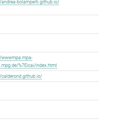
//andrea-bolamperti.github.io/
://wwwmpa.mpa-
g.mpg.de/%7Eicai/index.html
//calderond.github.io/