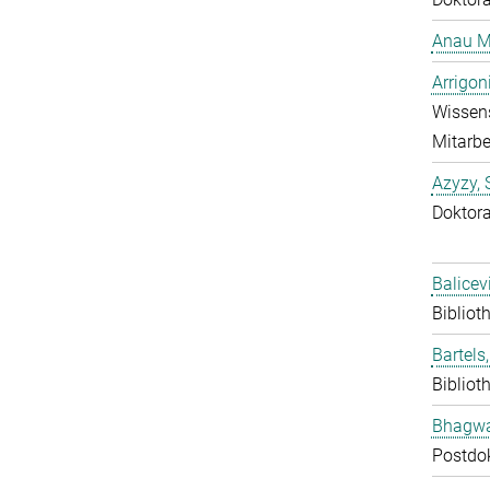
Anau M
Arrigon
Wissens
Mitarbe
Azyzy, 
Doktor
Balicev
Bibliot
Bartels,
Bibliot
Bhagwat
Postdo