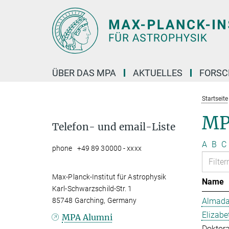
Hauptinhalt
ÜBER DAS MPA
AKTUELLES
FORS
Startseite
MP
Telefon- und email-Liste
A
B
C
phone +49 89 30000 - xxxx
Max-Planck-Institut für Astrophysik
Name
Karl-Schwarzschild-Str. 1
85748 Garching, Germany
Almada 
Elizabe
MPA Alumni
Doktor