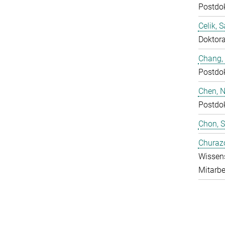
Postdo
Celik, 
Doktor
Chang,
Postdo
Chen, N
Postdo
Chon, 
Churaz
Wissens
Mitarbe