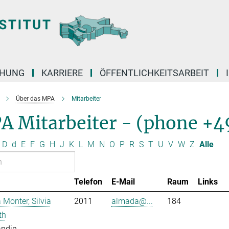
CHUNG
KARRIERE
ÖFFENTLICHKEITSARBEIT
Über das MPA
Mitarbeiter
A Mitarbeiter - (phone +4
D
d
E
F
G
H
J
K
L
M
N
O
P
R
S
T
U
V
W
Z
Alle
Telefon
E-Mail
Raum
Links
Monter, Silvia
2011
almada@...
184
th
andin