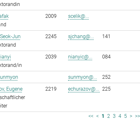
ktorandin
Safak
2009
scelik@...
and
 Seok-Jun
2245
sjchang@...
141
ktorand
ianyi
2039
nianyic@...
084
ktorand/in
Sunmyon
sunmyon@...
252
ov, Eugene
2219
echurazov@...
225
chaftlicher
iter
<<
<
1
2
3
4
5
>
>