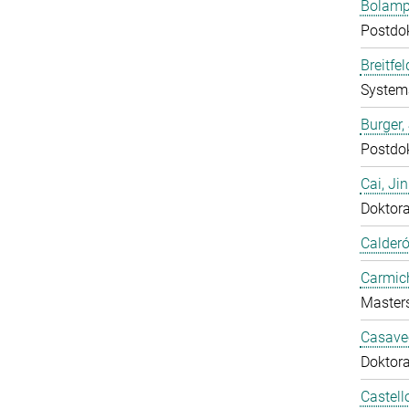
Bolampe
Postdo
Breitfe
System
Burger,
Postdo
Cai, Ji
Doktor
Calderó
Carmich
Master
Casavec
Doktor
Castell