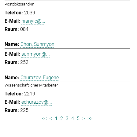
Postdoktorand/in
2039
nianyic@...
084
Chon, Sunmyon
sunmyon@...
252
Churazov, Eugene
Wissenschaftlicher Mitarbeiter
2219
echurazov@...
225
<<
<
1
2
3
4
5
>
>>