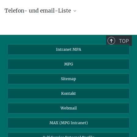
Telefon- und email-Liste
phone +49 89 30000 - xxxx
Max-Planck-Institut für Astrophysik
TOP
Karl-Schwarzschild-Str. 1
Intranet MPA
85748 Garching, Germany
MPA Alumni
MPG
Sitemap
Kontakt
Webmail
MAX (MPG Intranet)