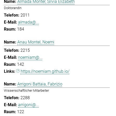
Almada Monter, Silvia Elizabeth
Doktorandin
2011
almada@...
184
Anau Montel, Noemi
2215
noemiam@...
142
https://noemiam.github.io/
Arrigoni Battaia, Fabrizio
Wissenschaftlicher Mitarbeiter
2288
arrigoni@...
122