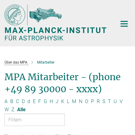
Hauptinhalt
Über das MPA
Mitarbeiter
MPA Mitarbeiter - (phone
+49 89 30000 - xxxx)
A
B
C
D
d
E
F
G
H
J
K
L
M
N
O
P
R
S
T
U
V
W
Z
Alle