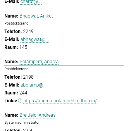
chardt@...
Bhagwat, Aniket
Postdoktorand
2249
abhagwat@...
145
Bolamperti, Andrea
Postdoktorand
2198
abolamp@...
244
https://andrea-bolamperti.github.io/
Breitfeld, Andreas
Systemadministrator
2260