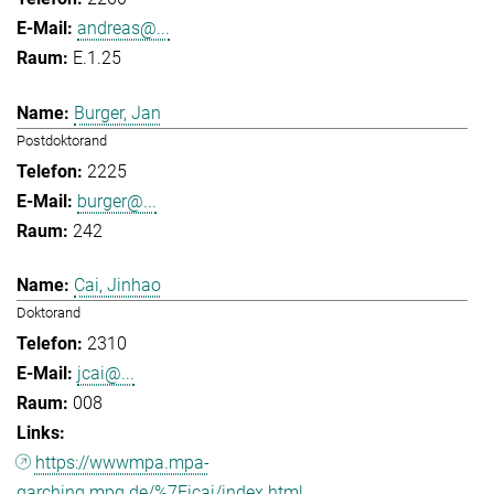
andreas@...
E.1.25
Burger, Jan
Postdoktorand
2225
burger@...
242
Cai, Jinhao
Doktorand
2310
jcai@...
008
https://wwwmpa.mpa-
garching.mpg.de/%7Eicai/index.html