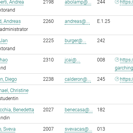
rti, Andrea
2198
abolamp@...
244
https:
ktorand
ld, Andreas
2260
andreas@...
E.1.25
administrator
 Jan
2225
burger@...
242
ktorand
nhao
2310
jcai@...
008
https
and
garchin
n, Diego
2238
calderon@...
245
https:
ael, Christine
studentin
chia, Benedetta
2027
benecasa@...
182
andin
o, Sveva
2007
svevacas@...
013