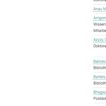
Anau M
Arrigon
Wissens
Mitarbe
Azyzy, 
Doktor
Balicev
Bibliot
Bartels,
Bibliot
Bhagwat
Postdo