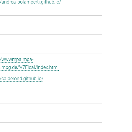
//andrea-bolamperti.github.io/
://wwwmpa.mpa-
g.mpg.de/%7Eicai/index.html
//calderond.github.io/