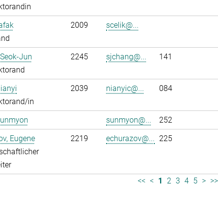
ktorandin
Safak
2009
scelik@...
and
 Seok-Jun
2245
sjchang@...
141
ktorand
ianyi
2039
nianyic@...
084
ktorand/in
Sunmyon
sunmyon@...
252
ov, Eugene
2219
echurazov@...
225
chaftlicher
iter
<<
<
1
2
3
4
5
>
>