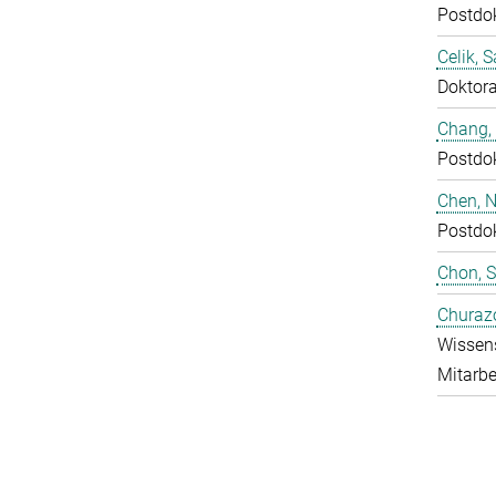
Postdo
Celik, 
Doktor
Chang,
Postdo
Chen, N
Postdo
Chon, 
Churaz
Wissens
Mitarbe