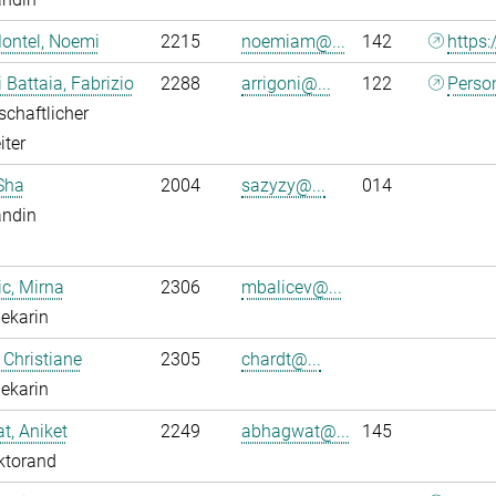
ontel, Noemi
2215
noemiam@...
142
https:
i Battaia, Fabrizio
2288
arrigoni@...
122
Perso
chaftlicher
iter
Sha
2004
sazyzy@...
014
andin
ic, Mirna
2306
mbalicev@...
hekarin
 Christiane
2305
chardt@...
hekarin
, Aniket
2249
abhagwat@...
145
ktorand