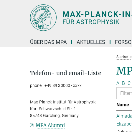
Hauptinhalt
ÜBER DAS MPA
AKTUELLES
FORS
Startseite
MP
Telefon- und email-Liste
A
B
C
phone +49 89 30000 - xxxx
Max-Planck-Institut für Astrophysik
Name
Karl-Schwarzschild-Str. 1
85748 Garching, Germany
Almada 
Elizabe
MPA Alumni
Doktor