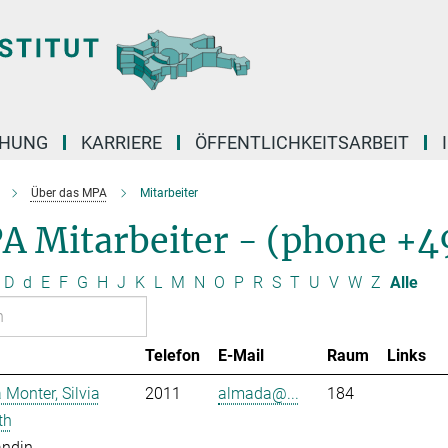
CHUNG
KARRIERE
ÖFFENTLICHKEITSARBEIT
Über das MPA
Mitarbeiter
A Mitarbeiter - (phone +4
D
d
E
F
G
H
J
K
L
M
N
O
P
R
S
T
U
V
W
Z
Alle
Telefon
E-Mail
Raum
Links
Monter, Silvia
2011
almada@...
184
th
andin