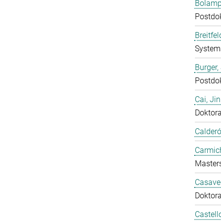
Bolampe
Postdo
Breitfe
System
Burger,
Postdo
Cai, Ji
Doktor
Calderó
Carmich
Master
Casavec
Doktor
Castell