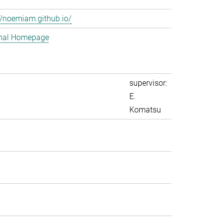
//noemiam.github.io/
nal Homepage
supervisor:
E.
Komatsu