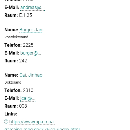
andreas@...
E.1.25
Burger, Jan
Postdoktorand
2225
burger@...
242
Cai, Jinhao
Doktorand
2310
jcai@...
008
https://wwwmpa.mpa-
garching.mpg.de/%7Eicai/index.html