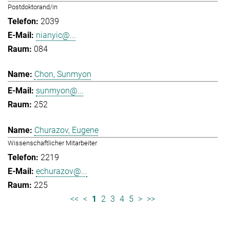
Postdoktorand/in
2039
nianyic@...
084
Chon, Sunmyon
sunmyon@...
252
Churazov, Eugene
Wissenschaftlicher Mitarbeiter
2219
echurazov@...
225
<<
<
1
2
3
4
5
>
>>