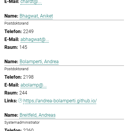
chardt@...
Bhagwat, Aniket
Postdoktorand
2249
abhagwat@...
145
Bolamperti, Andrea
Postdoktorand
2198
abolamp@...
244
https://andrea-bolamperti.github.io/
Breitfeld, Andreas
Systemadministrator
2260