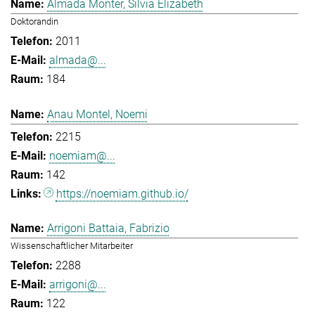
Almada Monter, Silvia Elizabeth
Doktorandin
2011
almada@...
184
Anau Montel, Noemi
2215
noemiam@...
142
https://noemiam.github.io/
Arrigoni Battaia, Fabrizio
Wissenschaftlicher Mitarbeiter
2288
arrigoni@...
122