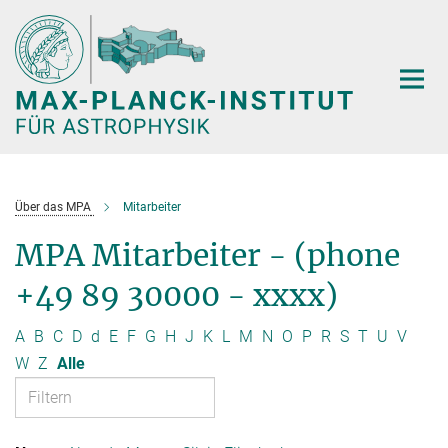
Hauptinhalt
Über das MPA
Mitarbeiter
MPA Mitarbeiter - (phone
+49 89 30000 - xxxx)
A
B
C
D
d
E
F
G
H
J
K
L
M
N
O
P
R
S
T
U
V
W
Z
Alle