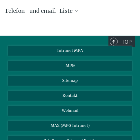
Telefon- und email-Liste
phone +49 89 30000 - xxxx
Max-Planck-Institut für Astrophysik
TOP
Karl-Schwarzschild-Str. 1
Intranet MPA
85748 Garching, Germany
MPA Alumni
MPG
Sitemap
Kontakt
Webmail
MAX (MPG Intranet)