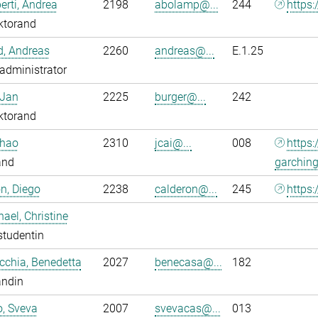
rti, Andrea
2198
abolamp@...
244
https:
ktorand
ld, Andreas
2260
andreas@...
E.1.25
administrator
 Jan
2225
burger@...
242
ktorand
nhao
2310
jcai@...
008
https
and
garchin
n, Diego
2238
calderon@...
245
https:
ael, Christine
studentin
chia, Benedetta
2027
benecasa@...
182
andin
o, Sveva
2007
svevacas@...
013