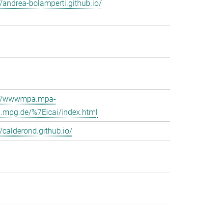
//andrea-bolamperti.github.io/
://wwwmpa.mpa-
g.mpg.de/%7Eicai/index.html
//calderond.github.io/