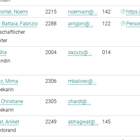
ontel, Noemi
2215
noemiam@...
142
https:
i Battaia, Fabrizio
2288
arrigoni@...
122
Perso
chaftlicher
iter
Sha
2004
sazyzy@...
014
andin
ic, Mirna
2306
mbalicev@...
hekarin
 Christiane
2305
chardt@...
hekarin
, Aniket
2249
abhagwat@...
145
ktorand