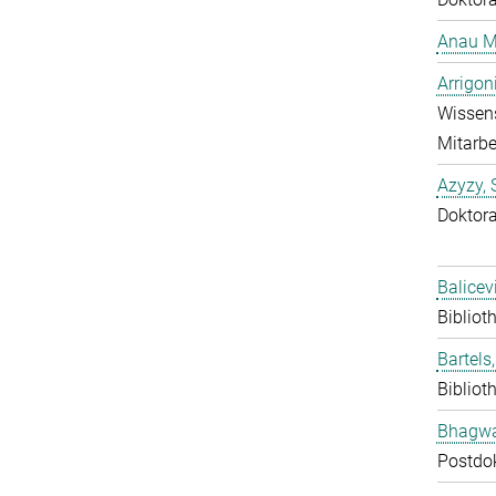
Anau M
Arrigon
Wissens
Mitarbe
Azyzy, 
Doktor
Balicev
Bibliot
Bartels,
Bibliot
Bhagwat
Postdo