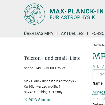
Hauptinhalt
ÜBER DAS MPA
AKTUELLES
FORS
Startseite
MP
Telefon- und email-Liste
A
B
C
phone +49 89 30000 - xxxx
Max-Planck-Institut für Astrophysik
Name
Karl-Schwarzschild-Str. 1
85748 Garching, Germany
Almada 
Elizabe
MPA Alumni
Doktor