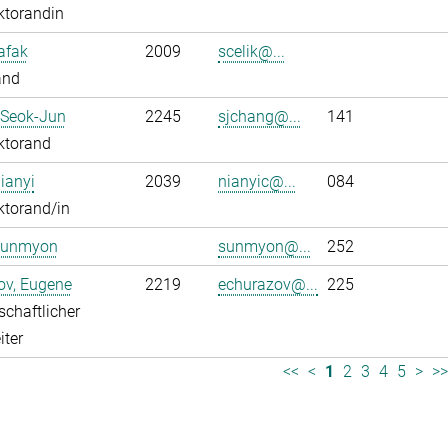
ktorandin
Safak
2009
scelik@...
and
 Seok-Jun
2245
sjchang@...
141
ktorand
ianyi
2039
nianyic@...
084
ktorand/in
Sunmyon
sunmyon@...
252
ov, Eugene
2219
echurazov@...
225
chaftlicher
iter
<<
<
1
2
3
4
5
>
>