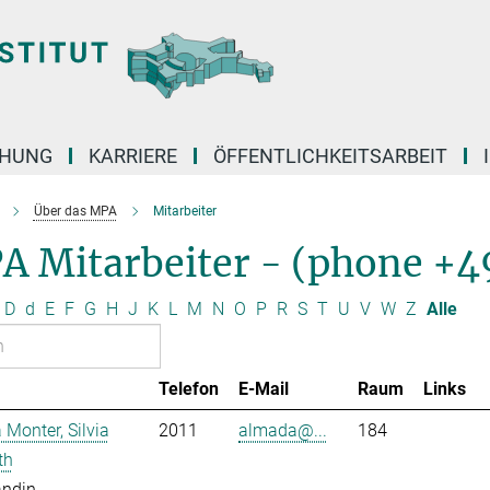
CHUNG
KARRIERE
ÖFFENTLICHKEITSARBEIT
Über das MPA
Mitarbeiter
A Mitarbeiter - (phone +4
D
d
E
F
G
H
J
K
L
M
N
O
P
R
S
T
U
V
W
Z
Alle
Telefon
E-Mail
Raum
Links
Monter, Silvia
2011
almada@...
184
th
andin