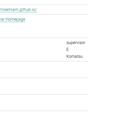
//noemiam.github.io/
nal Homepage
supervisor:
E.
Komatsu