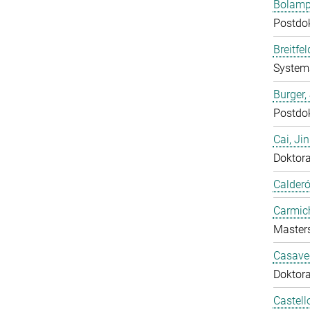
Bolampe
Postdo
Breitfe
System
Burger,
Postdo
Cai, Ji
Doktor
Calderó
Carmich
Master
Casavec
Doktor
Castell