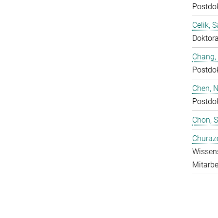
Postdo
Celik, 
Doktor
Chang,
Postdo
Chen, N
Postdo
Chon, 
Churaz
Wissens
Mitarbe