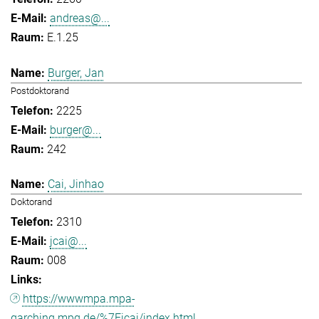
andreas@...
E.1.25
Burger, Jan
Postdoktorand
2225
burger@...
242
Cai, Jinhao
Doktorand
2310
jcai@...
008
https://wwwmpa.mpa-
garching.mpg.de/%7Eicai/index.html