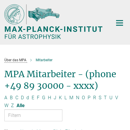
Hauptinhalt
Über das MPA
Mitarbeiter
MPA Mitarbeiter - (phone
+49 89 30000 - xxxx)
A
B
C
D
d
E
F
G
H
J
K
L
M
N
O
P
R
S
T
U
V
W
Z
Alle