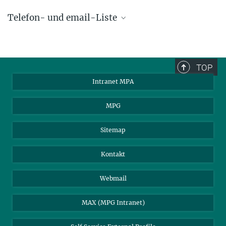
Telefon- und email-Liste
phone +49 89 30000 - xxxx
Max-Planck-Institut für Astrophysik
TOP
Karl-Schwarzschild-Str. 1
Intranet MPA
85748 Garching, Germany
MPA Alumni
MPG
Sitemap
Kontakt
Webmail
MAX (MPG Intranet)