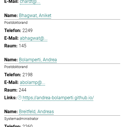
chardt@...
Bhagwat, Aniket
Postdoktorand
2249
abhagwat@...
145
Bolamperti, Andrea
Postdoktorand
2198
abolamp@...
244
https://andrea-bolamperti.github.io/
Breitfeld, Andreas
Systemadministrator
2260