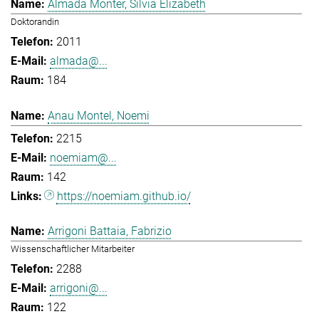
Almada Monter, Silvia Elizabeth
Doktorandin
2011
almada@...
184
Anau Montel, Noemi
2215
noemiam@...
142
https://noemiam.github.io/
Arrigoni Battaia, Fabrizio
Wissenschaftlicher Mitarbeiter
2288
arrigoni@...
122