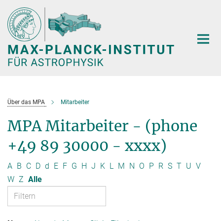
Hauptinhalt
Über das MPA
Mitarbeiter
MPA Mitarbeiter - (phone
+49 89 30000 - xxxx)
A
B
C
D
d
E
F
G
H
J
K
L
M
N
O
P
R
S
T
U
V
W
Z
Alle