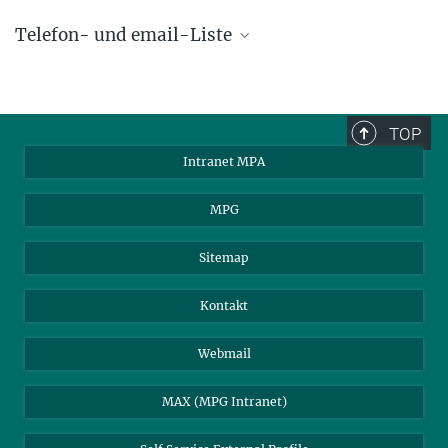
Telefon- und email-Liste
phone +49 89 30000 - xxxx
Max-Planck-Institut für Astrophysik
TOP
Karl-Schwarzschild-Str. 1
Intranet MPA
85748 Garching, Germany
MPA Alumni
MPG
Sitemap
Kontakt
Webmail
MAX (MPG Intranet)