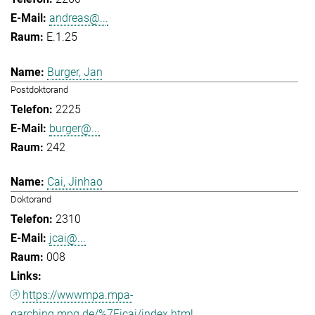
andreas@...
E.1.25
Burger, Jan
Postdoktorand
2225
burger@...
242
Cai, Jinhao
Doktorand
2310
jcai@...
008
https://wwwmpa.mpa-
garching.mpg.de/%7Eicai/index.html