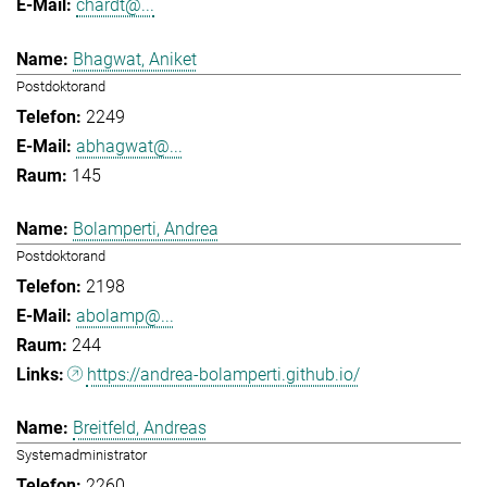
chardt@...
Bhagwat, Aniket
Postdoktorand
2249
abhagwat@...
145
Bolamperti, Andrea
Postdoktorand
2198
abolamp@...
244
https://andrea-bolamperti.github.io/
Breitfeld, Andreas
Systemadministrator
2260