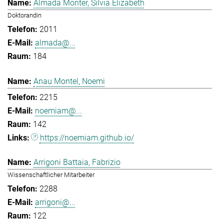
Almada Monter, Silvia Elizabeth
Doktorandin
2011
almada@...
184
Anau Montel, Noemi
2215
noemiam@...
142
https://noemiam.github.io/
Arrigoni Battaia, Fabrizio
Wissenschaftlicher Mitarbeiter
2288
arrigoni@...
122