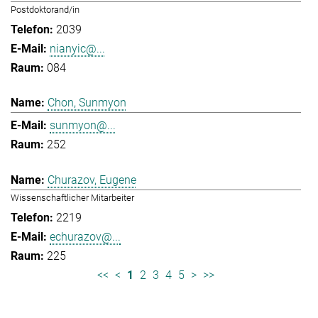
Postdoktorand/in
2039
nianyic@...
084
Chon, Sunmyon
sunmyon@...
252
Churazov, Eugene
Wissenschaftlicher Mitarbeiter
2219
echurazov@...
225
<<
<
1
2
3
4
5
>
>>