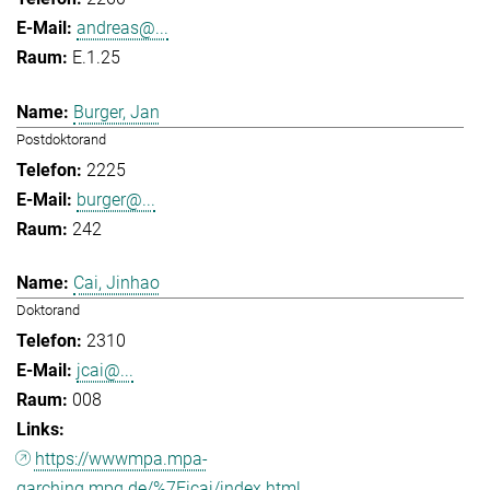
andreas@...
E.1.25
Burger, Jan
Postdoktorand
2225
burger@...
242
Cai, Jinhao
Doktorand
2310
jcai@...
008
https://wwwmpa.mpa-
garching.mpg.de/%7Eicai/index.html