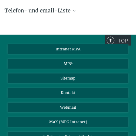
Telefon- und email-Liste
phone +49 89 30000 - xxxx
Max-Planck-Institut für Astrophysik
TOP
Karl-Schwarzschild-Str. 1
Intranet MPA
85748 Garching, Germany
MPA Alumni
MPG
Sitemap
Kontakt
Webmail
MAX (MPG Intranet)