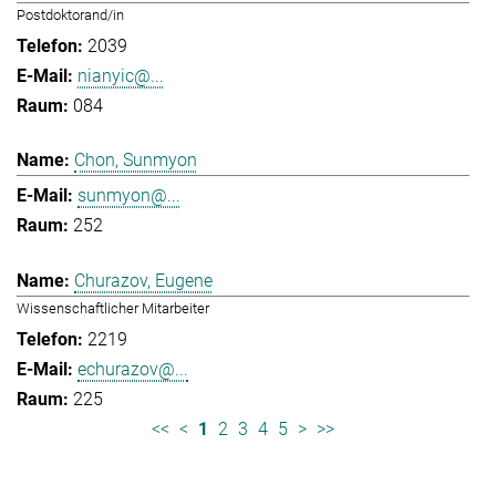
Postdoktorand/in
2039
nianyic@...
084
Chon, Sunmyon
sunmyon@...
252
Churazov, Eugene
Wissenschaftlicher Mitarbeiter
2219
echurazov@...
225
<<
<
1
2
3
4
5
>
>>