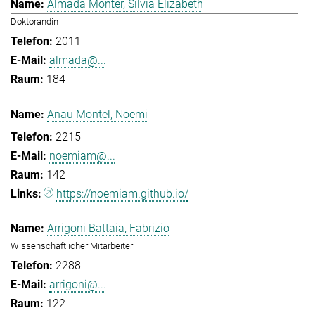
Almada Monter, Silvia Elizabeth
Doktorandin
2011
almada@...
184
Anau Montel, Noemi
2215
noemiam@...
142
https://noemiam.github.io/
Arrigoni Battaia, Fabrizio
Wissenschaftlicher Mitarbeiter
2288
arrigoni@...
122