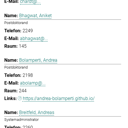
chardt@...
Bhagwat, Aniket
Postdoktorand
2249
abhagwat@...
145
Bolamperti, Andrea
Postdoktorand
2198
abolamp@...
244
https://andrea-bolamperti.github.io/
Breitfeld, Andreas
Systemadministrator
2260