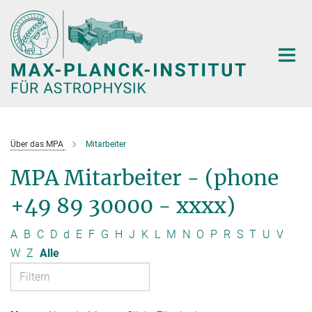
Hauptinhalt
Über das MPA
Mitarbeiter
MPA Mitarbeiter - (phone
+49 89 30000 - xxxx)
A
B
C
D
d
E
F
G
H
J
K
L
M
N
O
P
R
S
T
U
V
W
Z
Alle