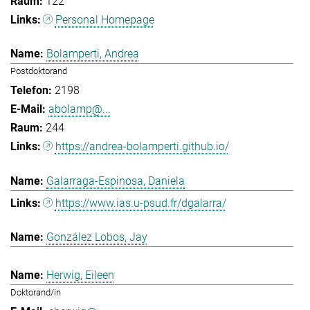
122
Personal Homepage
Bolamperti, Andrea
Postdoktorand
2198
abolamp@...
244
https://andrea-bolamperti.github.io/
Galarraga-Espinosa, Daniela
https://www.ias.u-psud.fr/dgalarra/
González Lobos, Jay
Herwig, Eileen
Doktorand/in