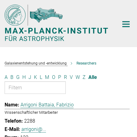
Hauptinhalt
Galaxienentstehung und -entwicklung
Researchers
A
B
G
H
J
K
L
M
O
P
R
V
W
Z
Alle
Arrigoni Battaia, Fabrizio
Wissenschaftlicher Mitarbeiter
2288
arrigoni@...