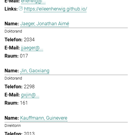
eherwig@...
https://eileenherwig.github.io/
Jaeger, Jonathan Aimé
Doktorand
2034
jjaeger@...
017
Jin, Gaoxiang
Doktorand
2298
gxjin@...
161
Kauffmann, Guinevere
Direktorin
2013