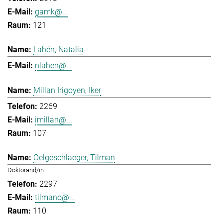
gamk@...
121
Lahén, Natalia
nlahen@...
Millan Irigoyen, Iker
2269
imillan@...
107
Oelgeschlaeger, Tilman
Doktorand/in
2297
tilmano@...
110