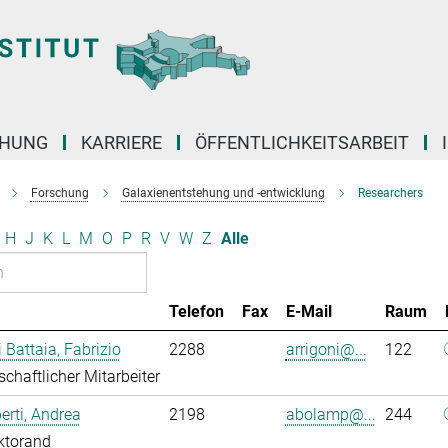
CHUNG
KARRIERE
ÖFFENTLICHKEITSARBEIT
Forschung
Galaxienentstehung und -entwicklung
Researchers
H
J
K
L
M
O
P
R
V
W
Z
Alle
Telefon
Fax
E-Mail
Raum
i Battaia, Fabrizio
2288
arrigoni@...
122
chaftlicher Mitarbeiter
rti, Andrea
2198
abolamp@...
244
ktorand