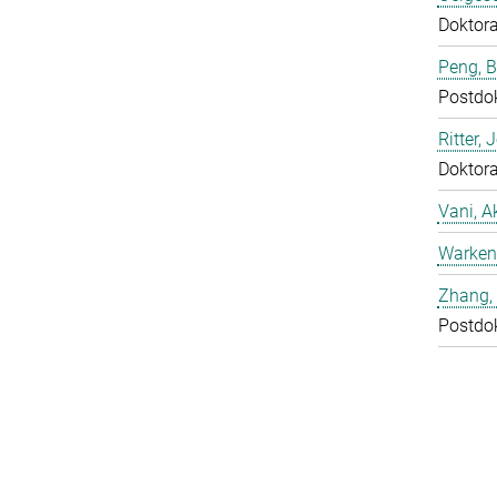
Doktor
Peng, 
Postdo
Ritter, 
Doktor
Vani, A
Warken
Zhang, 
Postdo