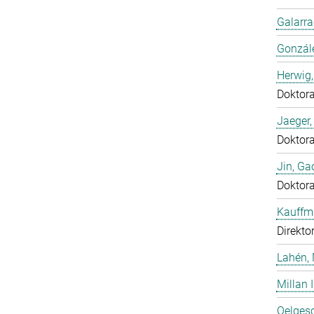
Galarra
Gonzál
Herwig,
Doktor
Jaeger
Doktor
Jin, Ga
Doktor
Kauffm
Direkto
Lahén, 
Millan I
Oelgesc