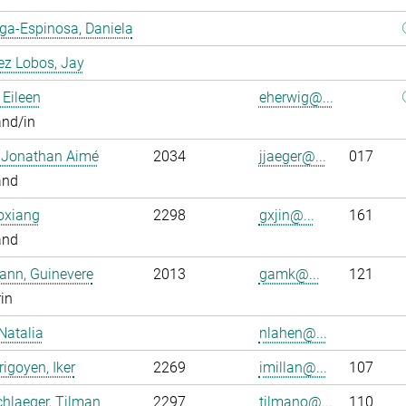
ga-Espinosa, Daniela
ez Lobos, Jay
 Eileen
eherwig@...
and/in
, Jonathan Aimé
2034
jjaeger@...
017
and
oxiang
2298
gxjin@...
161
and
ann, Guinevere
2013
gamk@...
121
rin
Natalia
nlahen@...
rigoyen, Iker
2269
imillan@...
107
hlaeger, Tilman
2297
tilmano@...
110