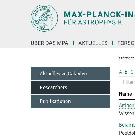
Hauptinhalt
ÜBER DAS MPA
AKTUELLES
FORS
Startseite
A
B
G
Aktuelles zu Galaxien
Researchers
Name
Publikationen
Arrigon
Wissens
Bolampe
Postdo