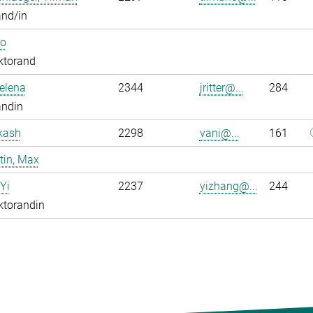
and/in
Bo
ktorand
Jelena
2344
jritter@...
284
andin
kash
2298
vani@...
161
tin, Max
Yi
2237
yizhang@...
244
ktorandin