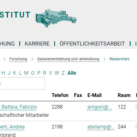
CHUNG
KARRIERE
ÖFFENTLICHKEITSARBEIT
Forschung
Galaxienentstehung und -entwicklung
Researchers
H
J
K
L
M
O
P
R
V
W
Z
Alle
Telefon
Fax
E-Mail
Raum
i Battaia, Fabrizio
2288
arrigoni@...
122
chaftlicher Mitarbeiter
rti, Andrea
2198
abolamp@...
244
ktorand