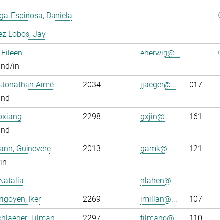
ga-Espinosa, Daniela
ez Lobos, Jay
 Eileen
eherwig@...
and/in
, Jonathan Aimé
2034
jjaeger@...
017
and
oxiang
2298
gxjin@...
161
and
ann, Guinevere
2013
gamk@...
121
rin
Natalia
nlahen@...
rigoyen, Iker
2269
imillan@...
107
hlaeger, Tilman
2297
tilmano@...
110