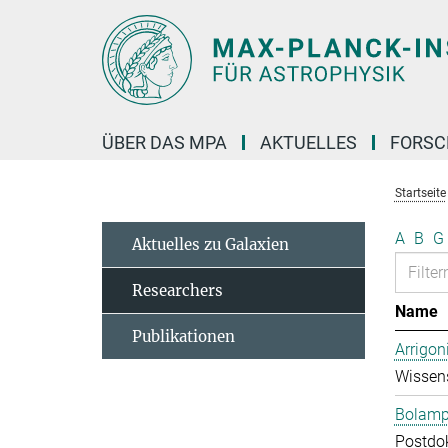
Hauptinhalt
ÜBER DAS MPA
AKTUELLES
FORS
Startseite
A
B
G
Aktuelles zu Galaxien
Researchers
Name
Publikationen
Arrigon
Wissens
Bolampe
Postdo