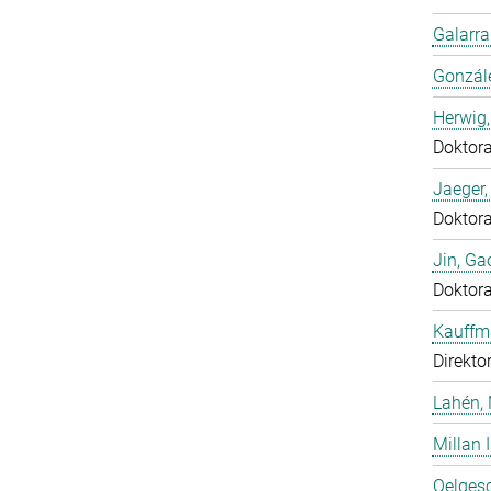
Galarra
Gonzál
Herwig,
Doktor
Jaeger
Doktor
Jin, Ga
Doktor
Kauffm
Direkto
Lahén, 
Millan I
Oelgesc