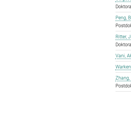
Doktor
Peng, 
Postdo
Ritter, 
Doktor
Vani, A
Warken
Zhang, 
Postdo