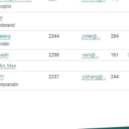
and/in
Bo
ktorand
Jelena
2344
jritter@...
284
andin
kash
2298
vani@...
161
tin, Max
Yi
2237
yizhang@...
244
ktorandin