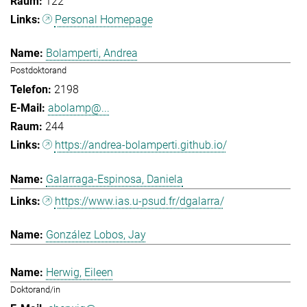
122
Personal Homepage
Bolamperti, Andrea
Postdoktorand
2198
abolamp@...
244
https://andrea-bolamperti.github.io/
Galarraga-Espinosa, Daniela
https://www.ias.u-psud.fr/dgalarra/
González Lobos, Jay
Herwig, Eileen
Doktorand/in