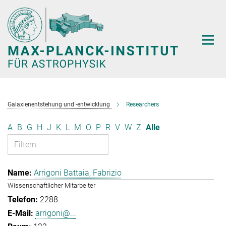
Hauptinhalt
Galaxienentstehung und -entwicklung
Researchers
A
B
G
H
J
K
L
M
O
P
R
V
W
Z
Alle
Arrigoni Battaia, Fabrizio
Wissenschaftlicher Mitarbeiter
2288
arrigoni@...