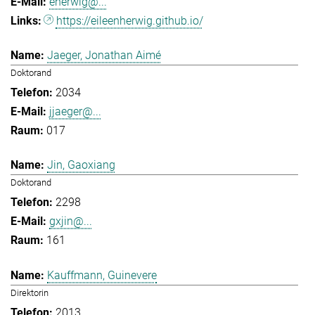
eherwig@...
https://eileenherwig.github.io/
Jaeger, Jonathan Aimé
Doktorand
2034
jjaeger@...
017
Jin, Gaoxiang
Doktorand
2298
gxjin@...
161
Kauffmann, Guinevere
Direktorin
2013