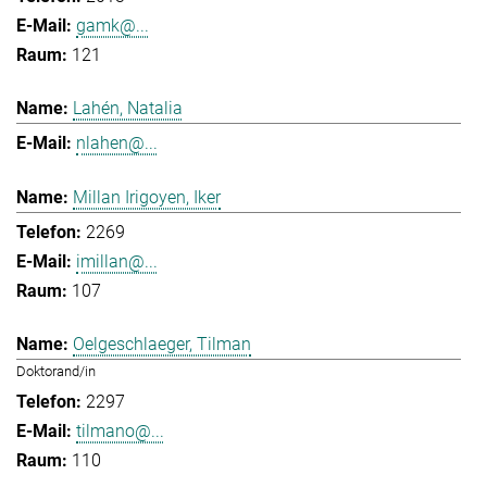
gamk@...
121
Lahén, Natalia
nlahen@...
Millan Irigoyen, Iker
2269
imillan@...
107
Oelgeschlaeger, Tilman
Doktorand/in
2297
tilmano@...
110