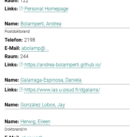
122
Personal Homepage
Bolamperti, Andrea
Postdoktorand
2198
abolamp@...
244
https://andrea-bolamperti.github.io/
Galarraga-Espinosa, Daniela
https://www.ias.u-psud.fr/dgalarra/
González Lobos, Jay
Herwig, Eileen
Doktorand/in