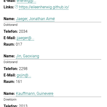
eherwig@...
https://eileenherwig.github.io/
Jaeger, Jonathan Aimé
Doktorand
2034
jjaeger@...
017
Jin, Gaoxiang
Doktorand
2298
gxjin@...
161
Kauffmann, Guinevere
Direktorin
2013