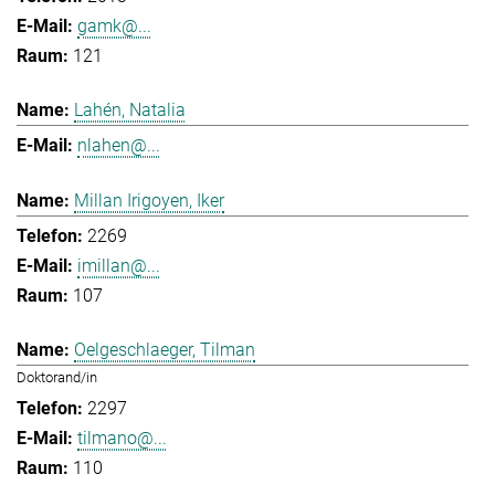
gamk@...
121
Lahén, Natalia
nlahen@...
Millan Irigoyen, Iker
2269
imillan@...
107
Oelgeschlaeger, Tilman
Doktorand/in
2297
tilmano@...
110