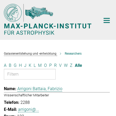
Hauptinhalt
Galaxienentstehung und -entwicklung
Researchers
A
B
G
H
J
K
L
M
O
P
R
V
W
Z
Alle
Arrigoni Battaia, Fabrizio
Wissenschaftlicher Mitarbeiter
2288
arrigoni@...