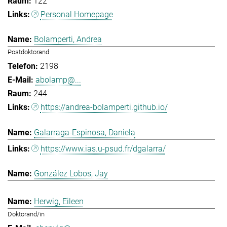
122
Personal Homepage
Bolamperti, Andrea
Postdoktorand
2198
abolamp@...
244
https://andrea-bolamperti.github.io/
Galarraga-Espinosa, Daniela
https://www.ias.u-psud.fr/dgalarra/
González Lobos, Jay
Herwig, Eileen
Doktorand/in