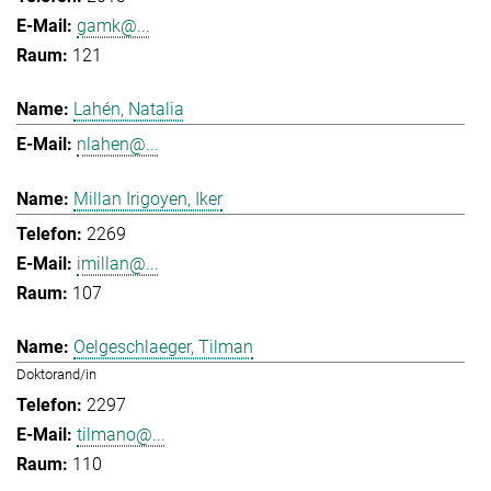
gamk@...
121
Lahén, Natalia
nlahen@...
Millan Irigoyen, Iker
2269
imillan@...
107
Oelgeschlaeger, Tilman
Doktorand/in
2297
tilmano@...
110