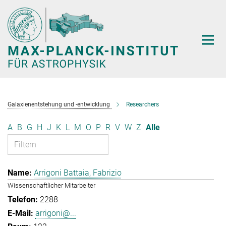
Hauptinhalt
Galaxienentstehung und -entwicklung
Researchers
A
B
G
H
J
K
L
M
O
P
R
V
W
Z
Alle
Arrigoni Battaia, Fabrizio
Wissenschaftlicher Mitarbeiter
2288
arrigoni@...