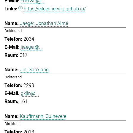
eherwig@...
https://eileenherwig.github.io/
Jaeger, Jonathan Aimé
Doktorand
2034
jjaeger@...
017
Jin, Gaoxiang
Doktorand
2298
gxjin@...
161
Kauffmann, Guinevere
Direktorin
2013