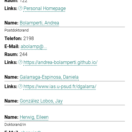
122
Personal Homepage
Bolamperti, Andrea
Postdoktorand
2198
abolamp@...
244
https://andrea-bolamperti.github.io/
Galarraga-Espinosa, Daniela
https://www.ias.u-psud.fr/dgalarra/
González Lobos, Jay
Herwig, Eileen
Doktorand/in