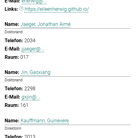
eherwig@...
https://eileenherwig.github.io/
Jaeger, Jonathan Aimé
Doktorand
2034
jjaeger@...
017
Jin, Gaoxiang
Doktorand
2298
gxjin@...
161
Kauffmann, Guinevere
Direktorin
2013