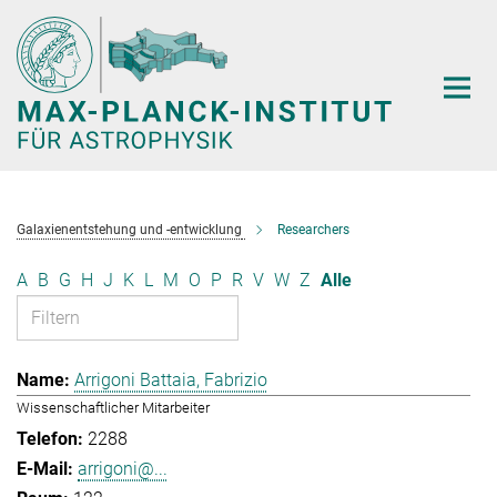
Hauptinhalt
Galaxienentstehung und -entwicklung
Researchers
A
B
G
H
J
K
L
M
O
P
R
V
W
Z
Alle
Arrigoni Battaia, Fabrizio
Wissenschaftlicher Mitarbeiter
2288
arrigoni@...