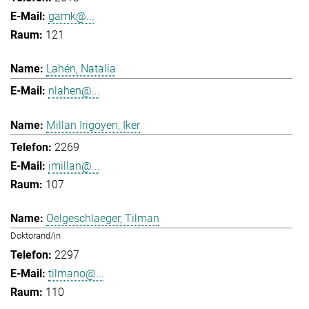
gamk@...
121
Lahén, Natalia
nlahen@...
Millan Irigoyen, Iker
2269
imillan@...
107
Oelgeschlaeger, Tilman
Doktorand/in
2297
tilmano@...
110