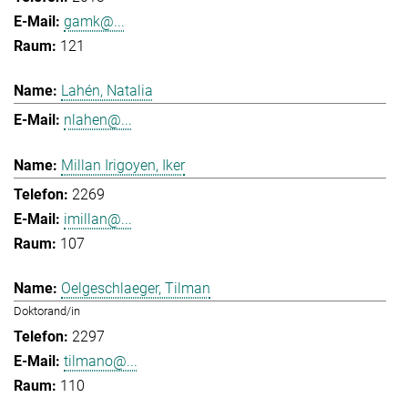
gamk@...
121
Lahén, Natalia
nlahen@...
Millan Irigoyen, Iker
2269
imillan@...
107
Oelgeschlaeger, Tilman
Doktorand/in
2297
tilmano@...
110