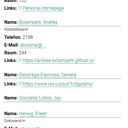
122
Personal Homepage
Bolamperti, Andrea
Postdoktorand
2198
abolamp@...
244
https://andrea-bolamperti.github.io/
Galarraga-Espinosa, Daniela
https://www.ias.u-psud.fr/dgalarra/
González Lobos, Jay
Herwig, Eileen
Doktorand/in