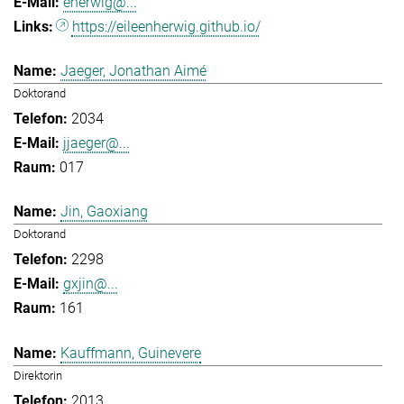
eherwig@...
https://eileenherwig.github.io/
Jaeger, Jonathan Aimé
Doktorand
2034
jjaeger@...
017
Jin, Gaoxiang
Doktorand
2298
gxjin@...
161
Kauffmann, Guinevere
Direktorin
2013