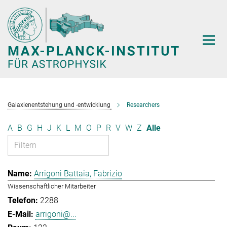
Hauptinhalt
Galaxienentstehung und -entwicklung
Researchers
A
B
G
H
J
K
L
M
O
P
R
V
W
Z
Alle
Arrigoni Battaia, Fabrizio
Wissenschaftlicher Mitarbeiter
2288
arrigoni@...