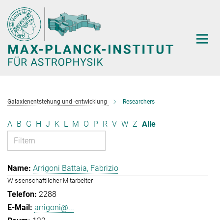
Hauptinhalt
Galaxienentstehung und -entwicklung
Researchers
A
B
G
H
J
K
L
M
O
P
R
V
W
Z
Alle
Arrigoni Battaia, Fabrizio
Wissenschaftlicher Mitarbeiter
2288
arrigoni@...