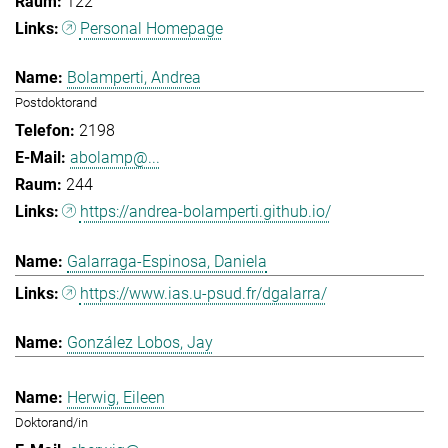
122
Personal Homepage
Bolamperti, Andrea
Postdoktorand
2198
abolamp@...
244
https://andrea-bolamperti.github.io/
Galarraga-Espinosa, Daniela
https://www.ias.u-psud.fr/dgalarra/
González Lobos, Jay
Herwig, Eileen
Doktorand/in