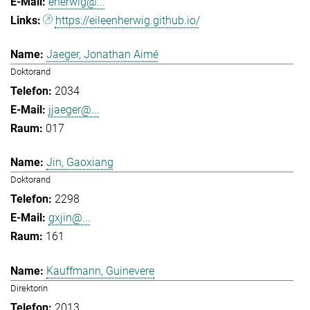
eherwig@...
https://eileenherwig.github.io/
Jaeger, Jonathan Aimé
Doktorand
2034
jjaeger@...
017
Jin, Gaoxiang
Doktorand
2298
gxjin@...
161
Kauffmann, Guinevere
Direktorin
2013