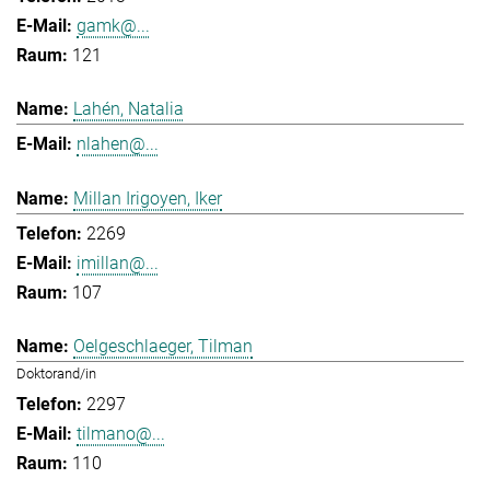
gamk@...
121
Lahén, Natalia
nlahen@...
Millan Irigoyen, Iker
2269
imillan@...
107
Oelgeschlaeger, Tilman
Doktorand/in
2297
tilmano@...
110