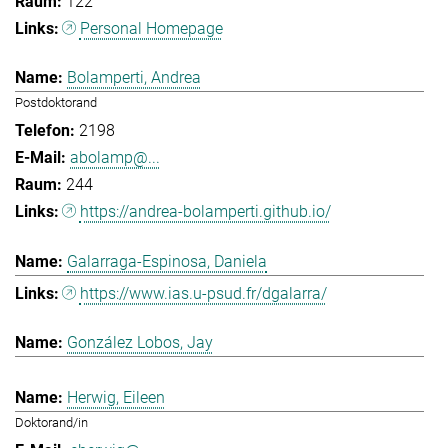
122
Personal Homepage
Bolamperti, Andrea
Postdoktorand
2198
abolamp@...
244
https://andrea-bolamperti.github.io/
Galarraga-Espinosa, Daniela
https://www.ias.u-psud.fr/dgalarra/
González Lobos, Jay
Herwig, Eileen
Doktorand/in