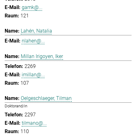
gamk@...
121
Lahén, Natalia
nlahen@...
Millan Irigoyen, Iker
2269
imillan@...
107
Oelgeschlaeger, Tilman
Doktorand/in
2297
tilmano@...
110