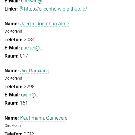
eherwig@...
https://eileenherwig.github.io/
Jaeger, Jonathan Aimé
Doktorand
2034
jjaeger@...
017
Jin, Gaoxiang
Doktorand
2298
gxjin@...
161
Kauffmann, Guinevere
Direktorin
2013