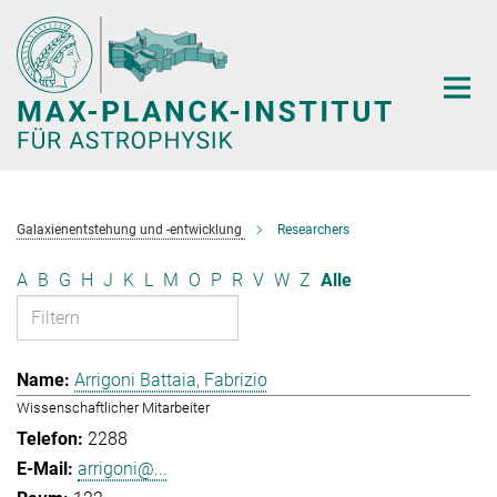
Hauptinhalt
Galaxienentstehung und -entwicklung
Researchers
A
B
G
H
J
K
L
M
O
P
R
V
W
Z
Alle
Arrigoni Battaia, Fabrizio
Wissenschaftlicher Mitarbeiter
2288
arrigoni@...