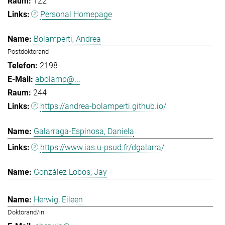
122
Personal Homepage
Bolamperti, Andrea
Postdoktorand
2198
abolamp@...
244
https://andrea-bolamperti.github.io/
Galarraga-Espinosa, Daniela
https://www.ias.u-psud.fr/dgalarra/
González Lobos, Jay
Herwig, Eileen
Doktorand/in