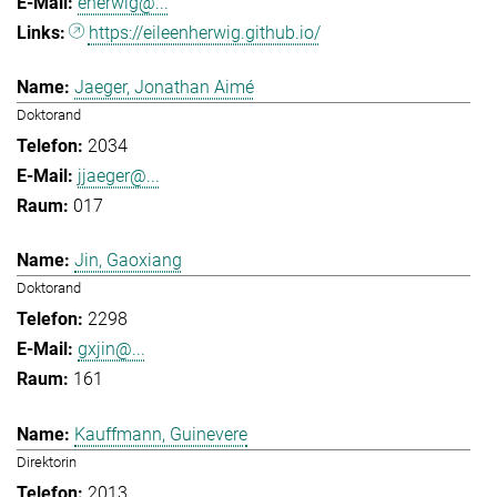
eherwig@...
https://eileenherwig.github.io/
Jaeger, Jonathan Aimé
Doktorand
2034
jjaeger@...
017
Jin, Gaoxiang
Doktorand
2298
gxjin@...
161
Kauffmann, Guinevere
Direktorin
2013