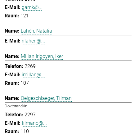
gamk@...
121
Lahén, Natalia
nlahen@...
Millan Irigoyen, Iker
2269
imillan@...
107
Oelgeschlaeger, Tilman
Doktorand/in
2297
tilmano@...
110