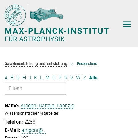
Hauptinhalt
Galaxienentstehung und -entwicklung
Researchers
A
B
G
H
J
K
L
M
O
P
R
V
W
Z
Alle
Arrigoni Battaia, Fabrizio
Wissenschaftlicher Mitarbeiter
2288
arrigoni@...