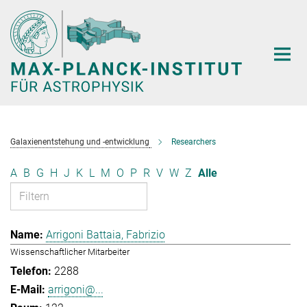
Hauptinhalt
Galaxienentstehung und -entwicklung
Researchers
A
B
G
H
J
K
L
M
O
P
R
V
W
Z
Alle
Arrigoni Battaia, Fabrizio
Wissenschaftlicher Mitarbeiter
2288
arrigoni@...