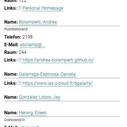
122
Personal Homepage
Bolamperti, Andrea
Postdoktorand
2198
abolamp@...
244
https://andrea-bolamperti.github.io/
Galarraga-Espinosa, Daniela
https://www.ias.u-psud.fr/dgalarra/
González Lobos, Jay
Herwig, Eileen
Doktorand/in