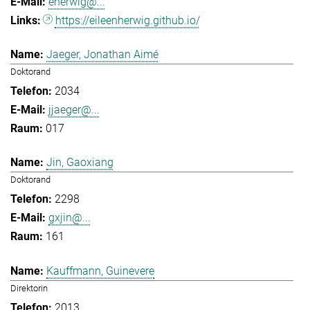
eherwig@...
https://eileenherwig.github.io/
Jaeger, Jonathan Aimé
Doktorand
2034
jjaeger@...
017
Jin, Gaoxiang
Doktorand
2298
gxjin@...
161
Kauffmann, Guinevere
Direktorin
2013