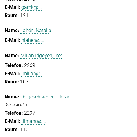
gamk@...
121
Lahén, Natalia
nlahen@...
Millan Irigoyen, Iker
2269
imillan@...
107
Oelgeschlaeger, Tilman
Doktorand/in
2297
tilmano@...
110