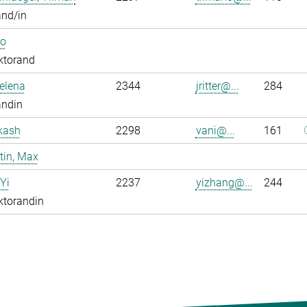
and/in
Bo
ktorand
Jelena
2344
jritter@...
284
andin
kash
2298
vani@...
161
tin, Max
Yi
2237
yizhang@...
244
ktorandin