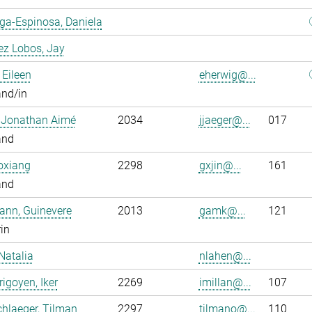
ga-Espinosa, Daniela
ez Lobos, Jay
 Eileen
eherwig@...
and/in
, Jonathan Aimé
2034
jjaeger@...
017
and
oxiang
2298
gxjin@...
161
and
ann, Guinevere
2013
gamk@...
121
rin
Natalia
nlahen@...
rigoyen, Iker
2269
imillan@...
107
hlaeger, Tilman
2297
tilmano@...
110