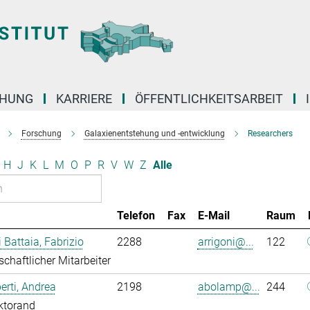
CHUNG
KARRIERE
ÖFFENTLICHKEITSARBEIT
Forschung
Galaxienentstehung und -entwicklung
Researchers
H
J
K
L
M
O
P
R
V
W
Z
Alle
Telefon
Fax
E-Mail
Raum
i Battaia, Fabrizio
2288
arrigoni@...
122
chaftlicher Mitarbeiter
rti, Andrea
2198
abolamp@...
244
ktorand