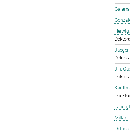
Galarra
Gonzál
Herwig,
Doktor
Jaeger
Doktor
Jin, Ga
Doktor
Kauffm
Direkto
Lahén, 
Millan I
Oelgesc