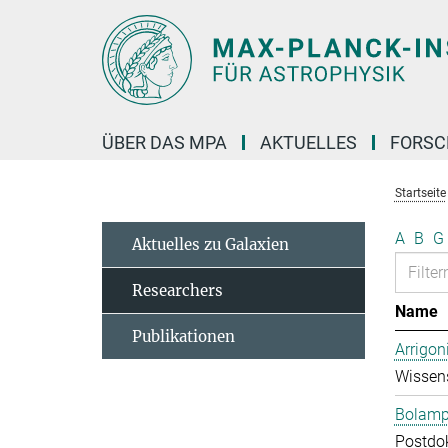
Hauptinhalt
ÜBER DAS MPA
AKTUELLES
FORS
Startseite
A
B
G
Aktuelles zu Galaxien
Researchers
Name
Publikationen
Arrigon
Wissens
Bolampe
Postdo