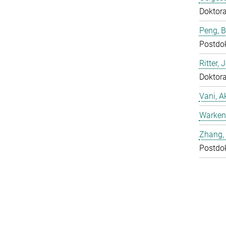
Doktor
Peng, 
Postdo
Ritter, 
Doktor
Vani, A
Warken
Zhang, 
Postdo