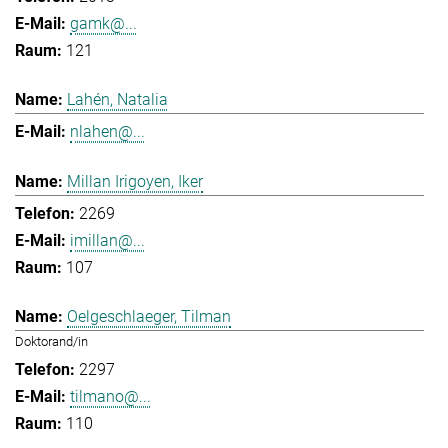
gamk@...
121
Lahén, Natalia
nlahen@...
Millan Irigoyen, Iker
2269
imillan@...
107
Oelgeschlaeger, Tilman
Doktorand/in
2297
tilmano@...
110