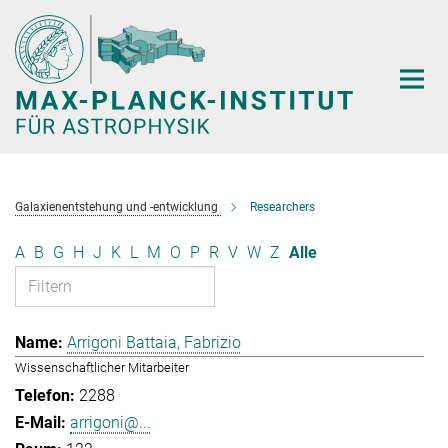
Hauptinhalt
Galaxienentstehung und -entwicklung
Researchers
A
B
G
H
J
K
L
M
O
P
R
V
W
Z
Alle
Arrigoni Battaia, Fabrizio
Wissenschaftlicher Mitarbeiter
2288
arrigoni@...