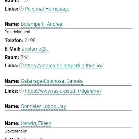
122
Personal Homepage
Bolamperti, Andrea
Postdoktorand
2198
abolamp@...
244
https://andrea-bolamperti.github.io/
Galarraga-Espinosa, Daniela
https://www.ias.u-psud.fr/dgalarra/
González Lobos, Jay
Herwig, Eileen
Doktorand/in