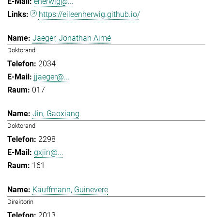
eherwig@...
https://eileenherwig.github.io/
Jaeger, Jonathan Aimé
Doktorand
2034
jjaeger@...
017
Jin, Gaoxiang
Doktorand
2298
gxjin@...
161
Kauffmann, Guinevere
Direktorin
2013