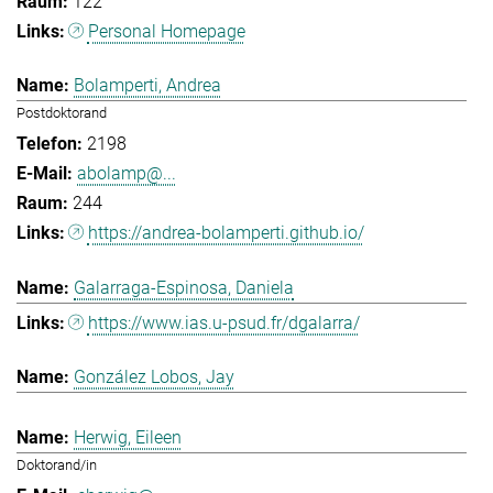
122
Personal Homepage
Bolamperti, Andrea
Postdoktorand
2198
abolamp@...
244
https://andrea-bolamperti.github.io/
Galarraga-Espinosa, Daniela
https://www.ias.u-psud.fr/dgalarra/
González Lobos, Jay
Herwig, Eileen
Doktorand/in