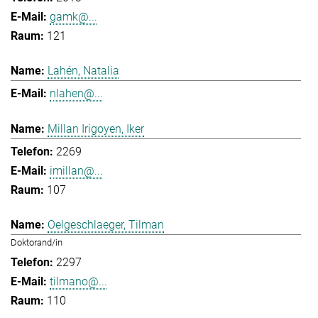
gamk@...
121
Lahén, Natalia
nlahen@...
Millan Irigoyen, Iker
2269
imillan@...
107
Oelgeschlaeger, Tilman
Doktorand/in
2297
tilmano@...
110