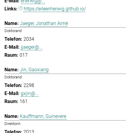
eherwig@...
https://eileenherwig.github.io/
Jaeger, Jonathan Aimé
Doktorand
2034
jjaeger@...
017
Jin, Gaoxiang
Doktorand
2298
gxjin@...
161
Kauffmann, Guinevere
Direktorin
2013