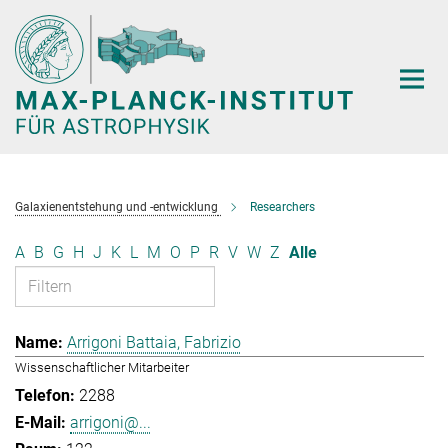
Hauptinhalt
Galaxienentstehung und -entwicklung
Researchers
A
B
G
H
J
K
L
M
O
P
R
V
W
Z
Alle
Arrigoni Battaia, Fabrizio
Wissenschaftlicher Mitarbeiter
2288
arrigoni@...