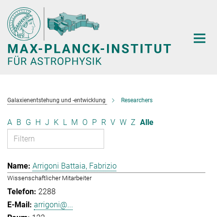
Hauptinhalt
Galaxienentstehung und -entwicklung
Researchers
A
B
G
H
J
K
L
M
O
P
R
V
W
Z
Alle
Arrigoni Battaia, Fabrizio
Wissenschaftlicher Mitarbeiter
2288
arrigoni@...