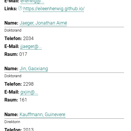
eherwig@...
https://eileenherwig.github.io/
Jaeger, Jonathan Aimé
Doktorand
2034
jjaeger@...
017
Jin, Gaoxiang
Doktorand
2298
gxjin@...
161
Kauffmann, Guinevere
Direktorin
2013