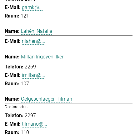
gamk@...
121
Lahén, Natalia
nlahen@...
Millan Irigoyen, Iker
2269
imillan@...
107
Oelgeschlaeger, Tilman
Doktorand/in
2297
tilmano@...
110