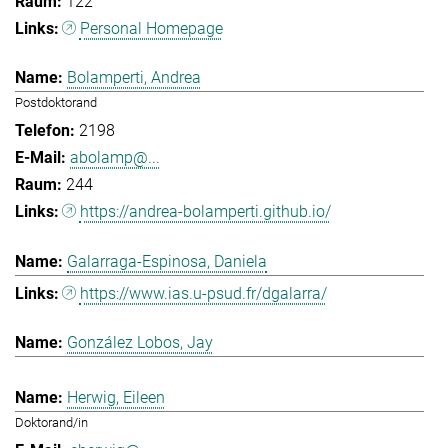
122
Personal Homepage
Bolamperti, Andrea
Postdoktorand
2198
abolamp@...
244
https://andrea-bolamperti.github.io/
Galarraga-Espinosa, Daniela
https://www.ias.u-psud.fr/dgalarra/
González Lobos, Jay
Herwig, Eileen
Doktorand/in