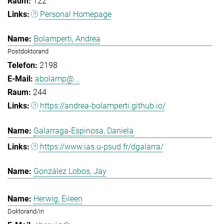
122
Personal Homepage
Bolamperti, Andrea
Postdoktorand
2198
abolamp@...
244
https://andrea-bolamperti.github.io/
Galarraga-Espinosa, Daniela
https://www.ias.u-psud.fr/dgalarra/
González Lobos, Jay
Herwig, Eileen
Doktorand/in