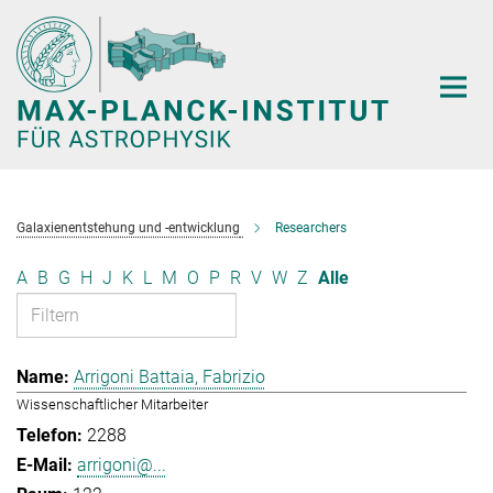
Hauptinhalt
Galaxienentstehung und -entwicklung
Researchers
A
B
G
H
J
K
L
M
O
P
R
V
W
Z
Alle
Arrigoni Battaia, Fabrizio
Wissenschaftlicher Mitarbeiter
2288
arrigoni@...