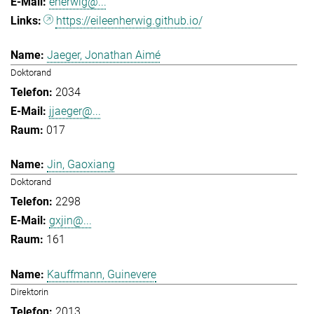
eherwig@...
https://eileenherwig.github.io/
Jaeger, Jonathan Aimé
Doktorand
2034
jjaeger@...
017
Jin, Gaoxiang
Doktorand
2298
gxjin@...
161
Kauffmann, Guinevere
Direktorin
2013