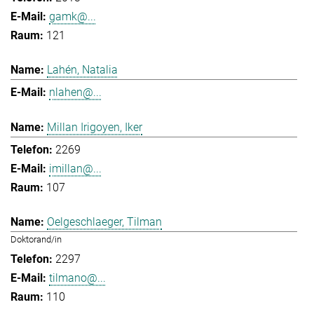
gamk@...
121
Lahén, Natalia
nlahen@...
Millan Irigoyen, Iker
2269
imillan@...
107
Oelgeschlaeger, Tilman
Doktorand/in
2297
tilmano@...
110