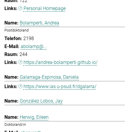
122
Personal Homepage
Bolamperti, Andrea
Postdoktorand
2198
abolamp@...
244
https://andrea-bolamperti.github.io/
Galarraga-Espinosa, Daniela
https://www.ias.u-psud.fr/dgalarra/
González Lobos, Jay
Herwig, Eileen
Doktorand/in