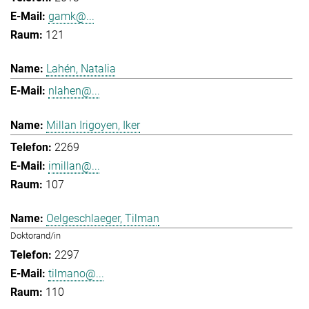
gamk@...
121
Lahén, Natalia
nlahen@...
Millan Irigoyen, Iker
2269
imillan@...
107
Oelgeschlaeger, Tilman
Doktorand/in
2297
tilmano@...
110