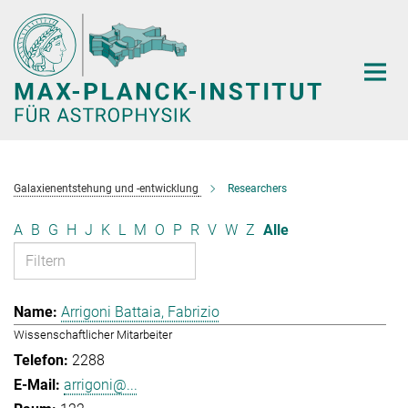
Hauptinhalt
Galaxienentstehung und -entwicklung
Researchers
A
B
G
H
J
K
L
M
O
P
R
V
W
Z
Alle
Arrigoni Battaia, Fabrizio
Wissenschaftlicher Mitarbeiter
2288
arrigoni@...