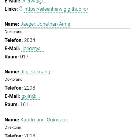
eherwig@...
https://eileenherwig.github.io/
Jaeger, Jonathan Aimé
Doktorand
2034
jjaeger@...
017
Jin, Gaoxiang
Doktorand
2298
gxjin@...
161
Kauffmann, Guinevere
Direktorin
2013