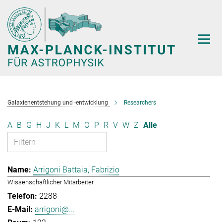
Hauptinhalt
Galaxienentstehung und -entwicklung
Researchers
A
B
G
H
J
K
L
M
O
P
R
V
W
Z
Alle
Arrigoni Battaia, Fabrizio
Wissenschaftlicher Mitarbeiter
2288
arrigoni@...