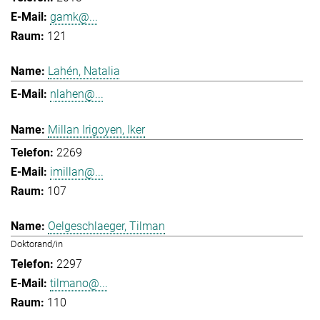
gamk@...
121
Lahén, Natalia
nlahen@...
Millan Irigoyen, Iker
2269
imillan@...
107
Oelgeschlaeger, Tilman
Doktorand/in
2297
tilmano@...
110