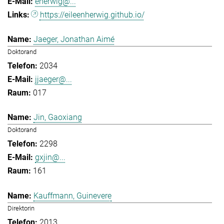
eherwig@...
https://eileenherwig.github.io/
Jaeger, Jonathan Aimé
Doktorand
2034
jjaeger@...
017
Jin, Gaoxiang
Doktorand
2298
gxjin@...
161
Kauffmann, Guinevere
Direktorin
2013