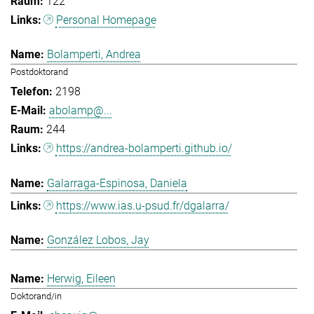
122
Personal Homepage
Bolamperti, Andrea
Postdoktorand
2198
abolamp@...
244
https://andrea-bolamperti.github.io/
Galarraga-Espinosa, Daniela
https://www.ias.u-psud.fr/dgalarra/
González Lobos, Jay
Herwig, Eileen
Doktorand/in