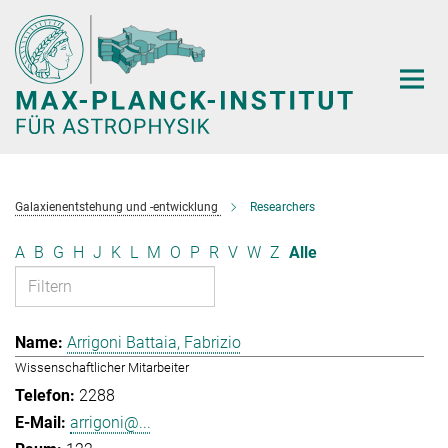
Hauptinhalt
Galaxienentstehung und -entwicklung
Researchers
A
B
G
H
J
K
L
M
O
P
R
V
W
Z
Alle
Arrigoni Battaia, Fabrizio
Wissenschaftlicher Mitarbeiter
2288
arrigoni@...