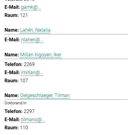
gamk@...
121
Lahén, Natalia
nlahen@...
Millan Irigoyen, Iker
2269
imillan@...
107
Oelgeschlaeger, Tilman
Doktorand/in
2297
tilmano@...
110