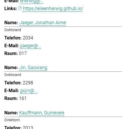
eherwig@...
https://eileenherwig.github.io/
Jaeger, Jonathan Aimé
Doktorand
2034
jjaeger@...
017
Jin, Gaoxiang
Doktorand
2298
gxjin@...
161
Kauffmann, Guinevere
Direktorin
2013