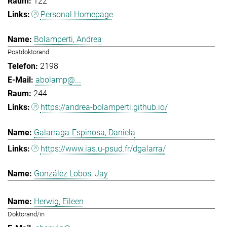
122
Personal Homepage
Bolamperti, Andrea
Postdoktorand
2198
abolamp@...
244
https://andrea-bolamperti.github.io/
Galarraga-Espinosa, Daniela
https://www.ias.u-psud.fr/dgalarra/
González Lobos, Jay
Herwig, Eileen
Doktorand/in