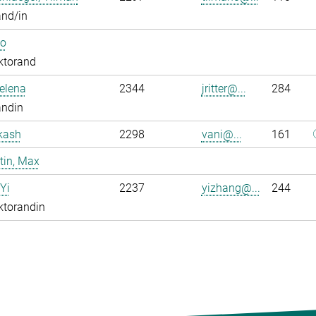
and/in
Bo
ktorand
Jelena
2344
jritter@...
284
andin
kash
2298
vani@...
161
tin, Max
Yi
2237
yizhang@...
244
ktorandin