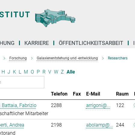
CHUNG
KARRIERE
ÖFFENTLICHKEITSARBEIT
Forschung
Galaxienentstehung und -entwicklung
Researchers
H
J
K
L
M
O
P
R
V
W
Z
Alle
Telefon
Fax
E-Mail
Raum
i Battaia, Fabrizio
2288
arrigoni@...
122
chaftlicher Mitarbeiter
rti, Andrea
2198
abolamp@...
244
ktorand