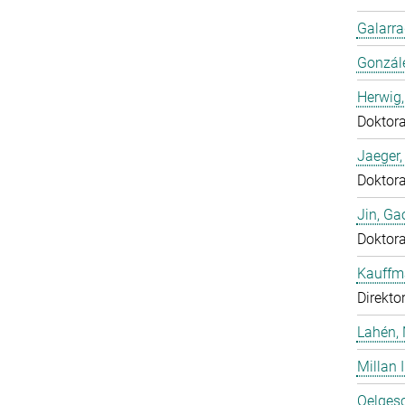
Galarra
Gonzál
Herwig,
Doktor
Jaeger
Doktor
Jin, Ga
Doktor
Kauffm
Direkto
Lahén, 
Millan I
Oelgesc