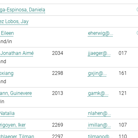
ga-Espinosa, Daniela
ez Lobos, Jay
 Eileen
eherwig@...
and/in
, Jonathan Aimé
2034
jjaeger@...
017
and
oxiang
2298
gxjin@...
161
and
ann, Guinevere
2013
gamk@...
121
rin
Natalia
nlahen@...
rigoyen, Iker
2269
imillan@...
107
hlaeger, Tilman
2297
tilmano@...
110