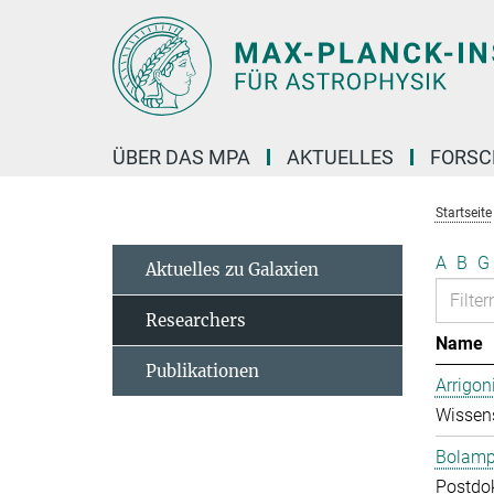
Hauptinhalt
ÜBER DAS MPA
AKTUELLES
FORS
Startseite
A
B
G
Aktuelles zu Galaxien
Researchers
Name
Publikationen
Arrigon
Wissens
Bolampe
Postdo