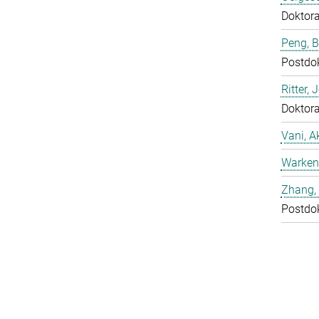
Doktor
Peng, 
Postdo
Ritter, 
Doktor
Vani, A
Warken
Zhang, 
Postdo