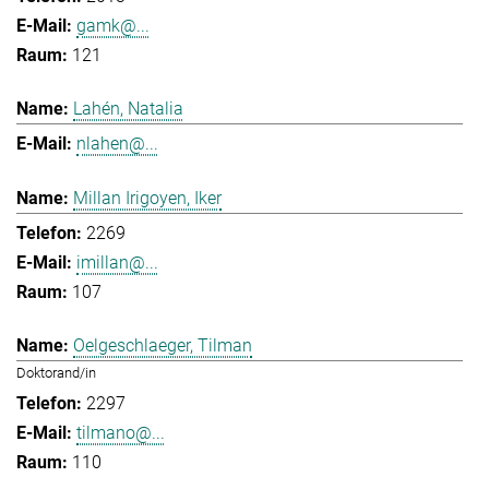
gamk@...
121
Lahén, Natalia
nlahen@...
Millan Irigoyen, Iker
2269
imillan@...
107
Oelgeschlaeger, Tilman
Doktorand/in
2297
tilmano@...
110