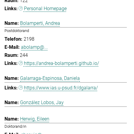
122
Personal Homepage
Bolamperti, Andrea
Postdoktorand
2198
abolamp@...
244
https://andrea-bolamperti.github.io/
Galarraga-Espinosa, Daniela
https://www.ias.u-psud.fr/dgalarra/
González Lobos, Jay
Herwig, Eileen
Doktorand/in