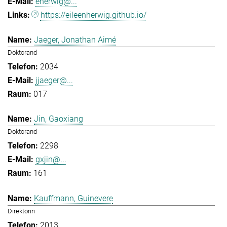
eherwig@...
https://eileenherwig.github.io/
Jaeger, Jonathan Aimé
Doktorand
2034
jjaeger@...
017
Jin, Gaoxiang
Doktorand
2298
gxjin@...
161
Kauffmann, Guinevere
Direktorin
2013