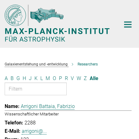
Hauptinhalt
Galaxienentstehung und -entwicklung
Researchers
A
B
G
H
J
K
L
M
O
P
R
V
W
Z
Alle
Arrigoni Battaia, Fabrizio
Wissenschaftlicher Mitarbeiter
2288
arrigoni@...