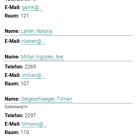
gamk@...
121
Lahén, Natalia
nlahen@...
Millan Irigoyen, Iker
2269
imillan@...
107
Oelgeschlaeger, Tilman
Doktorand/in
2297
tilmano@...
110