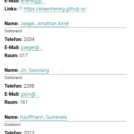
eherwig@...
https://eileenherwig.github.io/
Jaeger, Jonathan Aimé
Doktorand
2034
jjaeger@...
017
Jin, Gaoxiang
Doktorand
2298
gxjin@...
161
Kauffmann, Guinevere
Direktorin
2013