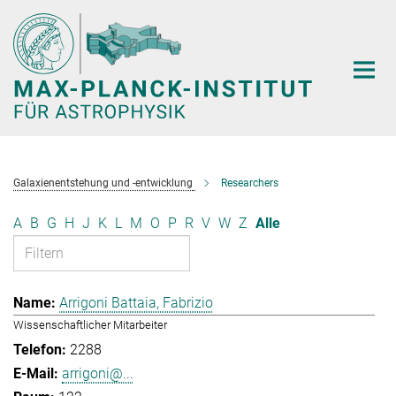
Hauptinhalt
Galaxienentstehung und -entwicklung
Researchers
A
B
G
H
J
K
L
M
O
P
R
V
W
Z
Alle
Arrigoni Battaia, Fabrizio
Wissenschaftlicher Mitarbeiter
2288
arrigoni@...