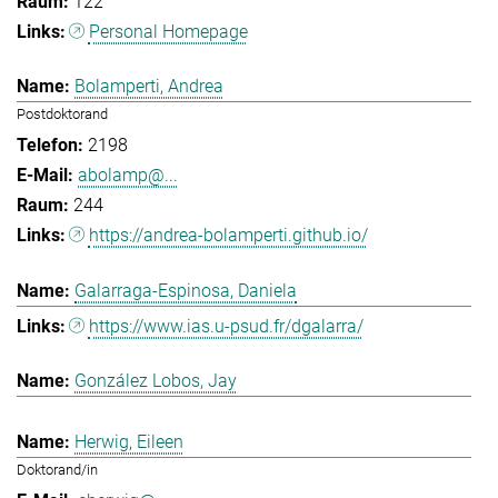
122
Personal Homepage
Bolamperti, Andrea
Postdoktorand
2198
abolamp@...
244
https://andrea-bolamperti.github.io/
Galarraga-Espinosa, Daniela
https://www.ias.u-psud.fr/dgalarra/
González Lobos, Jay
Herwig, Eileen
Doktorand/in