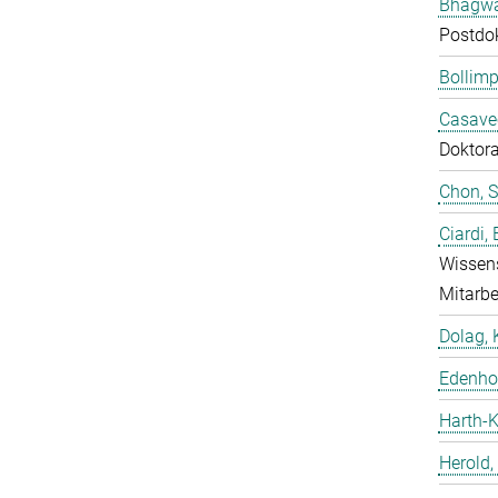
Bhagwat
Postdo
Bollimp
Casavec
Doktor
Chon, 
Ciardi,
Wissens
Mitarbe
Dolag, 
Edenhof
Harth-K
Herold,