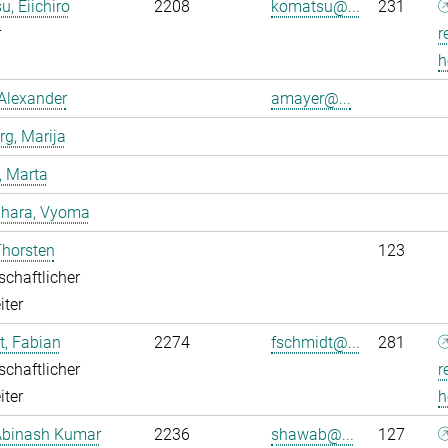
, Eiichiro
2208
komatsu@...
231
r
r
h
Alexander
amayer@...
g, Marija
, Marta
dhara, Vyoma
Thorsten
123
chaftlicher
iter
, Fabian
2274
fschmidt@...
281
chaftlicher
r
iter
h
Abinash Kumar
2236
shawab@...
127