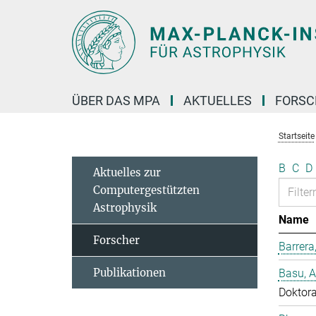
Hauptinhalt
ÜBER DAS MPA
AKTUELLES
FORS
Startseite
B
C
D
Aktuelles zur
Computergestützten
Astrophysik
Name
Forscher
Barrera
Publikationen
Basu, 
Doktor