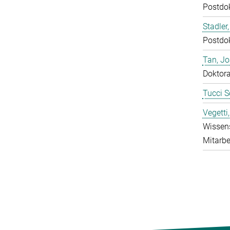
Postdo
Stadler,
Postdo
Tan, J
Doktor
Tucci S
Vegetti
Wissens
Mitarbe