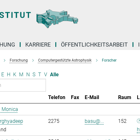
CHUNG
KARRIERE
ÖFFENTLICHKEITSARBEIT
Forschung
Computergestützte Astrophysik
Forscher
E
H
K
M
N
S
T
V
Alle
Telefon
Fax
E-Mail
Raum
L
, Monica
Arghyadeep
2275
basu@...
152
and
h