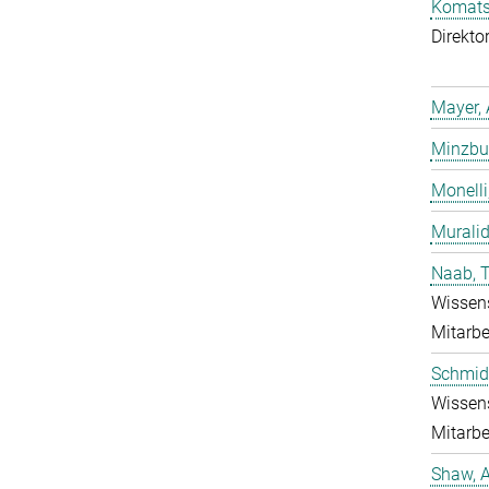
Komatsu
Direkto
Mayer, 
Minzbur
Monelli
Murali
Naab, 
Wissens
Mitarbe
Schmidt
Wissens
Mitarbe
Shaw, 