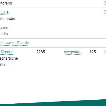
ktorand
 Julia
ktorandin
oanne
andin
chiewaldt, Beatriz
, Simona
2285
svegetti@...
125
chaftliche
iterin