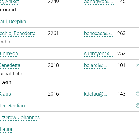
, Aniket
2249
abhagwat@...
145
ktorand
alli, Deepika
chia, Benedetta
2261
benecasa@...
263
andin
Sunmyon
sunmyon@...
252
 Benedetta
2018
bciardi@...
101
chaftliche
iterin
Klaus
2016
kdolag@...
143
er, Gordian
itzerow, Johannes
 Laura