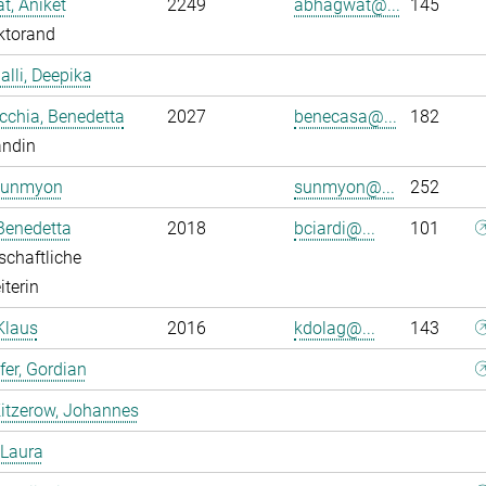
, Aniket
2249
abhagwat@...
145
ktorand
alli, Deepika
chia, Benedetta
2027
benecasa@...
182
andin
Sunmyon
sunmyon@...
252
 Benedetta
2018
bciardi@...
101
chaftliche
iterin
Klaus
2016
kdolag@...
143
er, Gordian
itzerow, Johannes
 Laura