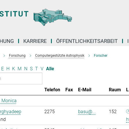
CHUNG
KARRIERE
ÖFFENTLICHKEITSARBEIT
Forschung
Computergestützte Astrophysik
Forscher
E
H
K
M
N
S
T
V
Alle
Telefon
Fax
E-Mail
Raum
L
, Monica
Arghyadeep
2275
basu@...
152
and
h