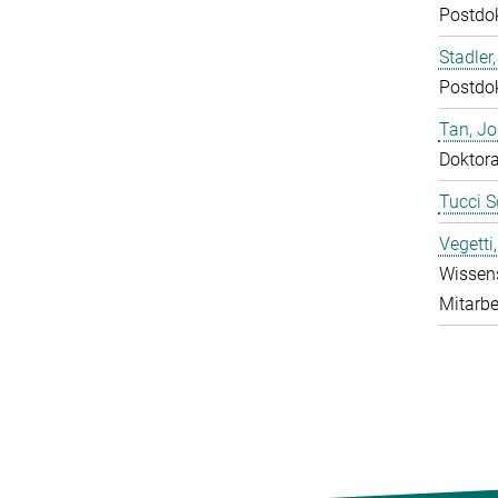
Postdo
Stadler,
Postdo
Tan, J
Doktor
Tucci S
Vegetti
Wissens
Mitarbe