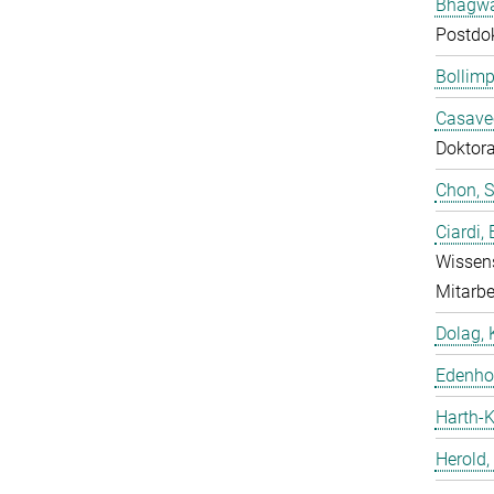
Bhagwat
Postdo
Bollimp
Casavec
Doktor
Chon, 
Ciardi,
Wissens
Mitarbe
Dolag, 
Edenhof
Harth-K
Herold,