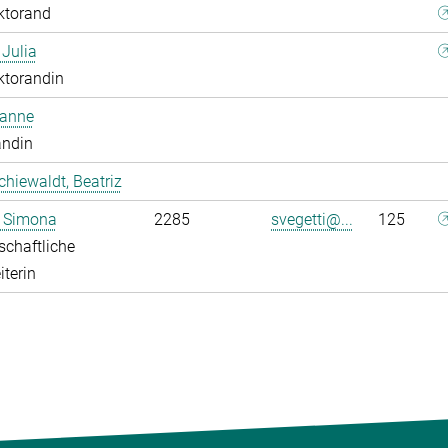
ktorand
 Julia
ktorandin
oanne
andin
chiewaldt, Beatriz
, Simona
2285
svegetti@...
125
chaftliche
iterin