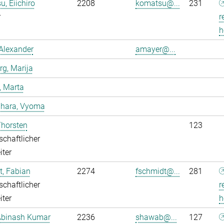
, Eiichiro
2208
komatsu@...
231
r
r
h
Alexander
amayer@...
g, Marija
, Marta
dhara, Vyoma
Thorsten
123
chaftlicher
iter
, Fabian
2274
fschmidt@...
281
chaftlicher
r
iter
h
Abinash Kumar
2236
shawab@...
127