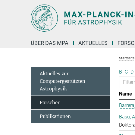
Hauptinhalt
ÜBER DAS MPA
AKTUELLES
FORS
Startseite
B
C
D
Aktuelles zur
Computergestützten
Astrophysik
Name
Forscher
Barrera
Publikationen
Basu, 
Doktor