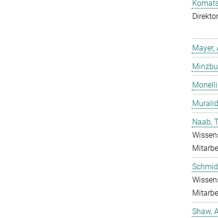
Komatsu
Direkto
Mayer, 
Minzbur
Monelli
Murali
Naab, 
Wissens
Mitarbe
Schmidt
Wissens
Mitarbe
Shaw, 